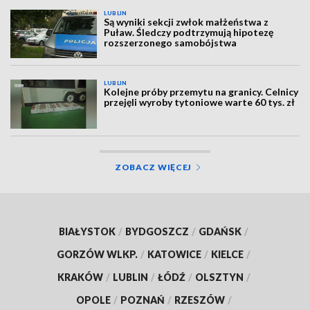
LUBLIN
Są wyniki sekcji zwłok małżeństwa z
Puław. Śledczy podtrzymują hipotezę
rozszerzonego samobójstwa
LUBLIN
Kolejne próby przemytu na granicy. Celnicy
przejęli wyroby tytoniowe warte 60 tys. zł
ZOBACZ WIĘCEJ
BIAŁYSTOK
/
BYDGOSZCZ
/
GDAŃSK
/
GORZÓW WLKP.
/
KATOWICE
/
KIELCE
/
KRAKÓW
/
LUBLIN
/
ŁÓDŹ
/
OLSZTYN
/
OPOLE
/
POZNAŃ
/
RZESZÓW
/