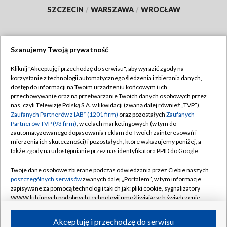
SZCZECIN
/
WARSZAWA
/
WROCŁAW
Szanujemy Twoją prywatność
Dołącz do nas:
Kliknij "Akceptuję i przechodzę do serwisu", aby wyrazić zgody na
korzystanie z technologii automatycznego śledzenia i zbierania danych,
TVP
dostęp do informacji na Twoim urządzeniu końcowym i ich
Abonament TVP
przechowywanie oraz na przetwarzanie Twoich danych osobowych przez
Regulamin TVP
nas, czyli Telewizję Polską S.A. w likwidacji (zwaną dalej również „TVP”),
Emisja w TVP
Polityka prywatności
Zaufanych Partnerów z IAB* (1201 firm)
oraz pozostałych
Zaufanych
Partnerów TVP (93 firm)
, w celach marketingowych (w tym do
Centrum informacji TVP
Moje zgody
zautomatyzowanego dopasowania reklam do Twoich zainteresowań i
mierzenia ich skuteczności) i pozostałych, które wskazujemy poniżej, a
Naziemna Telewizja Cyfrowa
Pomoc
także zgody na udostępnianie przez nas identyfikatora PPID do Google.
Sklep TVP
Biuro reklamy
Twoje dane osobowe zbierane podczas odwiedzania przez Ciebie naszych
Rada Programowa
Kontakt
poszczególnych serwisów
zwanych dalej „Portalem”, w tym informacje
zapisywane za pomocą technologii takich jak: pliki cookie, sygnalizatory
System NOS
WWW lub innych podobnych technologii umożliwiających świadczenie
dopasowanych i bezpiecznych usług, personalizację treści oraz reklam,
Informacje o nadawcy
Kanały
udostępnianie funkcji mediów społecznościowych oraz analizowanie
Akceptuję i przechodzę do serwisu
ruchu w Internecie.
Program dla prasy