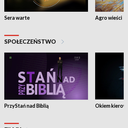
Sera warte
Agro wieści
SPOŁECZEŃSTWO
PrzyStań nad Biblią
Okiem kierow