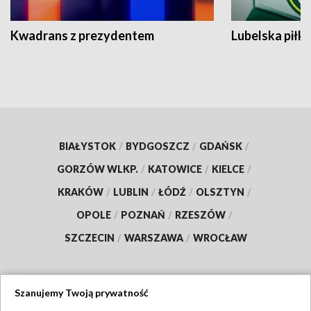
Kwadrans z prezydentem
Lubelska piłk
BIAŁYSTOK
/
BYDGOSZCZ
/
GDAŃSK
/
GORZÓW WLKP.
/
KATOWICE
/
KIELCE
/
KRAKÓW
/
LUBLIN
/
ŁÓDŹ
/
OLSZTYN
/
OPOLE
/
POZNAŃ
/
RZESZÓW
/
SZCZECIN
/
WARSZAWA
/
WROCŁAW
Szanujemy Twoją prywatność
Dołącz do nas: