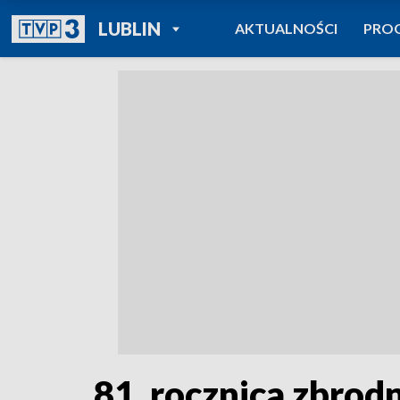
POWRÓT DO
LUBLIN
AKTUALNOŚCI
PRO
TVP REGIONY
81. rocznica zbrod