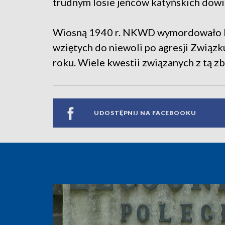
trudnym losie jeńców katyńskich dowia
Wiosną 1940 r. NKWD wymordowało bli
wziętych do niewoli po agresji Związ
roku. Wiele kwestii związanych z tą z
UDOSTĘPNIJ NA FACEBOOKU