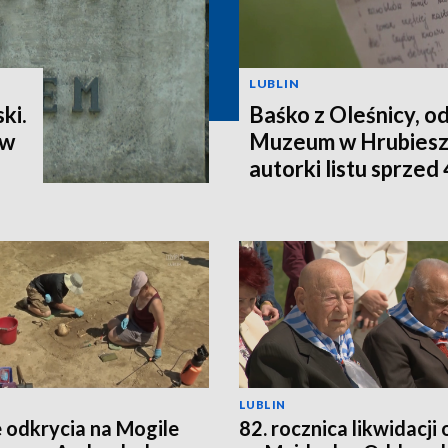
LUBLIN
ki.
Baśko z Oleśnicy, od
 w
Muzeum w Hrubiesz
autorki listu sprzed 
LUBLIN
odkrycia na Mogile
82. rocznica likwidacji