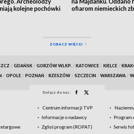
rego. Archeolodzy
na Majdanku. Oddano 
niają kolejne pochówki
ofiarom niemieckich z
ZOBACZ WIĘCEJ
SZCZ
/
GDAŃSK
/
GORZÓW WLKP.
/
KATOWICE
/
KIELCE
/
KRA
N
/
OPOLE
/
POZNAŃ
/
RZESZÓW
/
SZCZECIN
/
WARSZAWA
/
W
Dołącz do nas:
Centrum informacji TVP
Naziemna
Informacje o nadawcy
Program d
zetargowe
Zgłoś program (ROPAT)
Serwis fo