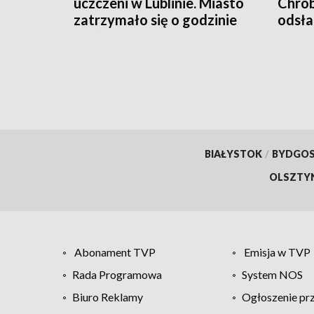
uczczeni w Lublinie. Miasto
Chrob
zatrzymało się o godzinie
odsła
„W”
BIAŁYSTOK
/
BYDGO
OLSZTY
Abonament TVP
Emisja w TVP
Rada Programowa
System NOS
Biuro Reklamy
Ogłoszenie pr