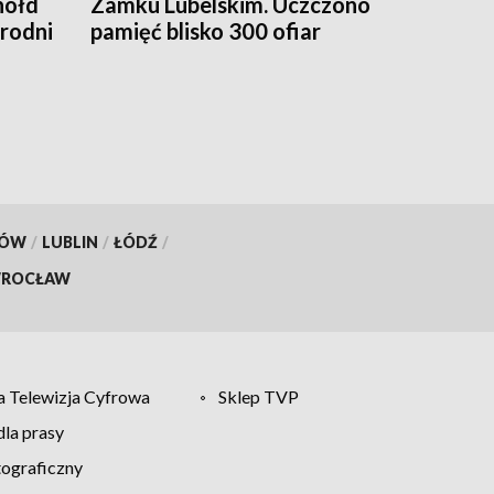
hołd
Zamku Lubelskim. Uczczono
brodni
pamięć blisko 300 ofiar
KÓW
/
LUBLIN
/
ŁÓDŹ
/
ROCŁAW
 Telewizja Cyfrowa
Sklep TVP
la prasy
tograficzny