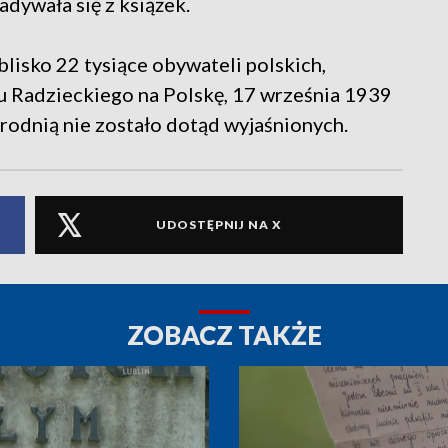
dywała się z książek.
sko 22 tysiące obywateli polskich,
ku Radzieckiego na Polskę, 17 września 1939
brodnią nie zostało dotąd wyjaśnionych.
UDOSTĘPNIJ NA X
ZOBACZ TAKŻE