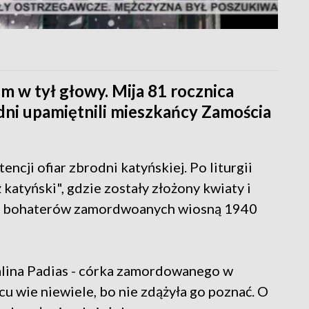
em w tył głowy. Mija 81 rocznica
odni upamiętnili mieszkańcy Zamościa
ncji ofiar zbrodni katyńskiej. Po liturgii
katyński", gdzie zostały złożony kwiaty i
nić bohaterów zamordwoanych wiosną 1940
alina Padias - córka zamordowanego w
u wie niewiele, bo nie zdążyła go poznać. O