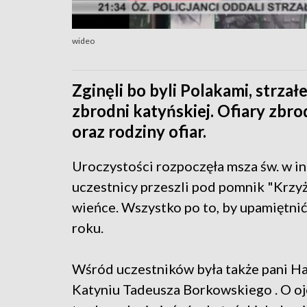
wideo
Zginęli bo byli Polakami, strzał
zbrodni katyńskiej. Ofiary zbr
oraz rodziny ofiar.
Uroczystości rozpoczęła msza św. w inte
uczestnicy przeszli pod pomnik "Krzyż 
wieńce. Wszystko po to, by upamięt
roku.
Wśród uczestników była także pani H
Katyniu Tadeusza Borkowskiego . O ojc