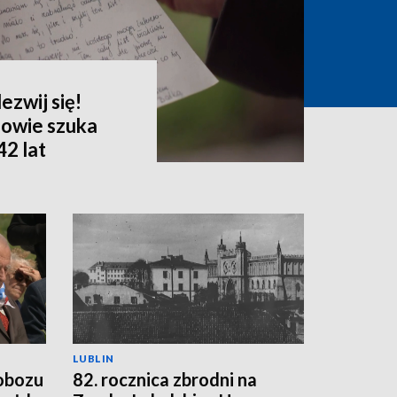
ezwij się!
owie szuka
42 lat
LUBLIN
 obozu
82. rocznica zbrodni na