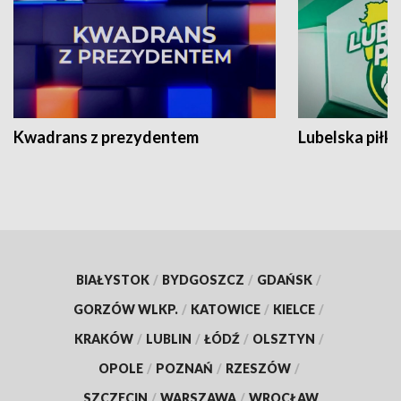
Kwadrans z prezydentem
Lubelska piłk
BIAŁYSTOK
/
BYDGOSZCZ
/
GDAŃSK
/
GORZÓW WLKP.
/
KATOWICE
/
KIELCE
/
KRAKÓW
/
LUBLIN
/
ŁÓDŹ
/
OLSZTYN
/
OPOLE
/
POZNAŃ
/
RZESZÓW
/
SZCZECIN
/
WARSZAWA
/
WROCŁAW