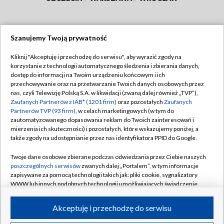
Szanujemy Twoją prywatność
Dołącz do nas:
Kliknij "Akceptuję i przechodzę do serwisu", aby wyrazić zgody na
korzystanie z technologii automatycznego śledzenia i zbierania danych,
TVP
dostęp do informacji na Twoim urządzeniu końcowym i ich
Abonament TVP
przechowywanie oraz na przetwarzanie Twoich danych osobowych przez
Regulamin TVP
nas, czyli Telewizję Polską S.A. w likwidacji (zwaną dalej również „TVP”),
Emisja w TVP
Polityka prywatności
Zaufanych Partnerów z IAB* (1201 firm)
oraz pozostałych
Zaufanych
Partnerów TVP (93 firm)
, w celach marketingowych (w tym do
Centrum informacji TVP
Moje zgody
zautomatyzowanego dopasowania reklam do Twoich zainteresowań i
mierzenia ich skuteczności) i pozostałych, które wskazujemy poniżej, a
Naziemna Telewizja Cyfrowa
Pomoc
także zgody na udostępnianie przez nas identyfikatora PPID do Google.
Sklep TVP
Biuro reklamy
Twoje dane osobowe zbierane podczas odwiedzania przez Ciebie naszych
Rada Programowa
Kontakt
poszczególnych serwisów
zwanych dalej „Portalem”, w tym informacje
zapisywane za pomocą technologii takich jak: pliki cookie, sygnalizatory
System NOS
WWW lub innych podobnych technologii umożliwiających świadczenie
dopasowanych i bezpiecznych usług, personalizację treści oraz reklam,
Informacje o nadawcy
Kanały
udostępnianie funkcji mediów społecznościowych oraz analizowanie
Akceptuję i przechodzę do serwisu
ruchu w Internecie.
Program dla prasy
©2026 Telewizja Polska S.A. w likwidacji