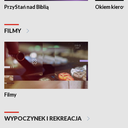
PrzyStań nad Biblią
Okiem kierow
FILMY
Filmy
WYPOCZYNEK I REKREACJA