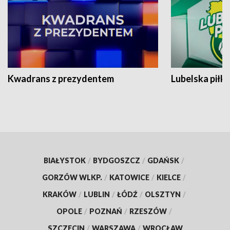
Kwadrans z prezydentem
Lubelska piłk
BIAŁYSTOK
/
BYDGOSZCZ
/
GDAŃSK
/
GORZÓW WLKP.
/
KATOWICE
/
KIELCE
/
KRAKÓW
/
LUBLIN
/
ŁÓDŹ
/
OLSZTYN
/
OPOLE
/
POZNAŃ
/
RZESZÓW
/
SZCZECIN
/
WARSZAWA
/
WROCŁAW