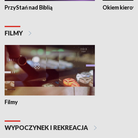
PrzyStań nad Biblią
Okiem kierow
FILMY
Filmy
WYPOCZYNEK I REKREACJA