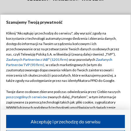
Szanujemy Twoją prywatność
Dołącz do nas:
Kliknij "Akceptuję i przechodzę do serwisu", aby wyrazić zgody na
korzystanie z technologii automatycznego śledzenia i zbierania danych,
TVP
dostęp do informacji na Twoim urządzeniu końcowym i ich
Abonament TVP
przechowywanie oraz na przetwarzanie Twoich danych osobowych przez
Regulamin TVP
nas, czyli Telewizję Polską S.A. w likwidacji (zwaną dalej również „TVP”),
Emisja w TVP
Polityka prywatności
Zaufanych Partnerów z IAB* (1201 firm)
oraz pozostałych
Zaufanych
Partnerów TVP (93 firm)
, w celach marketingowych (w tym do
Centrum informacji TVP
Moje zgody
zautomatyzowanego dopasowania reklam do Twoich zainteresowań i
mierzenia ich skuteczności) i pozostałych, które wskazujemy poniżej, a
Naziemna Telewizja Cyfrowa
Pomoc
także zgody na udostępnianie przez nas identyfikatora PPID do Google.
Sklep TVP
Biuro reklamy
Twoje dane osobowe zbierane podczas odwiedzania przez Ciebie naszych
Rada Programowa
Kontakt
poszczególnych serwisów
zwanych dalej „Portalem”, w tym informacje
zapisywane za pomocą technologii takich jak: pliki cookie, sygnalizatory
System NOS
WWW lub innych podobnych technologii umożliwiających świadczenie
dopasowanych i bezpiecznych usług, personalizację treści oraz reklam,
Informacje o nadawcy
Kanały
udostępnianie funkcji mediów społecznościowych oraz analizowanie
Akceptuję i przechodzę do serwisu
ruchu w Internecie.
Program dla prasy
©2026 Telewizja Polska S.A. w likwidacji