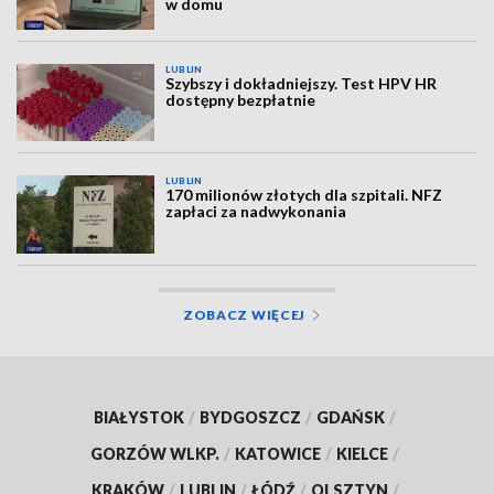
w domu
LUBLIN
Szybszy i dokładniejszy. Test HPV HR
dostępny bezpłatnie
LUBLIN
170 milionów złotych dla szpitali. NFZ
zapłaci za nadwykonania
ZOBACZ WIĘCEJ
BIAŁYSTOK
/
BYDGOSZCZ
/
GDAŃSK
/
GORZÓW WLKP.
/
KATOWICE
/
KIELCE
/
KRAKÓW
/
LUBLIN
/
ŁÓDŹ
/
OLSZTYN
/