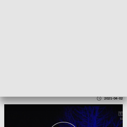
POWRÓT DO
LUBLIN
TVP REGIONY
Solidarni z chorymi na autyzm
2021-04-02