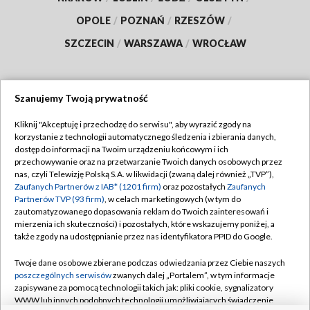
OPOLE
/
POZNAŃ
/
RZESZÓW
/
SZCZECIN
/
WARSZAWA
/
WROCŁAW
Szanujemy Twoją prywatność
Dołącz do nas:
Kliknij "Akceptuję i przechodzę do serwisu", aby wyrazić zgody na
korzystanie z technologii automatycznego śledzenia i zbierania danych,
TVP
dostęp do informacji na Twoim urządzeniu końcowym i ich
Abonament TVP
przechowywanie oraz na przetwarzanie Twoich danych osobowych przez
Regulamin TVP
nas, czyli Telewizję Polską S.A. w likwidacji (zwaną dalej również „TVP”),
Emisja w TVP
Polityka prywatności
Zaufanych Partnerów z IAB* (1201 firm)
oraz pozostałych
Zaufanych
Partnerów TVP (93 firm)
, w celach marketingowych (w tym do
Centrum informacji TVP
Moje zgody
zautomatyzowanego dopasowania reklam do Twoich zainteresowań i
mierzenia ich skuteczności) i pozostałych, które wskazujemy poniżej, a
Naziemna Telewizja Cyfrowa
Pomoc
także zgody na udostępnianie przez nas identyfikatora PPID do Google.
Sklep TVP
Biuro reklamy
Twoje dane osobowe zbierane podczas odwiedzania przez Ciebie naszych
Rada Programowa
Kontakt
poszczególnych serwisów
zwanych dalej „Portalem”, w tym informacje
zapisywane za pomocą technologii takich jak: pliki cookie, sygnalizatory
System NOS
WWW lub innych podobnych technologii umożliwiających świadczenie