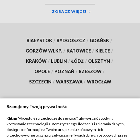
ZOBACZ WIĘCEJ
BIAŁYSTOK
/
BYDGOSZCZ
/
GDAŃSK
/
GORZÓW WLKP.
/
KATOWICE
/
KIELCE
/
KRAKÓW
/
LUBLIN
/
ŁÓDŹ
/
OLSZTYN
/
OPOLE
/
POZNAŃ
/
RZESZÓW
/
SZCZECIN
/
WARSZAWA
/
WROCŁAW
Szanujemy Twoją prywatność
Dołącz do nas:
Kliknij "Akceptuję i przechodzę do serwisu", aby wyrazić zgody na
korzystanie z technologii automatycznego śledzenia i zbierania danych,
TVP
dostęp do informacji na Twoim urządzeniu końcowym i ich
Abonament TVP
przechowywanie oraz na przetwarzanie Twoich danych osobowych przez
Regulamin TVP