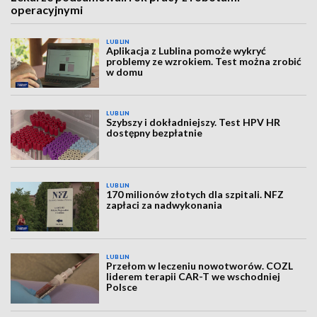
operacyjnymi
LUBLIN
Aplikacja z Lublina pomoże wykryć
problemy ze wzrokiem. Test można zrobić
w domu
LUBLIN
Szybszy i dokładniejszy. Test HPV HR
dostępny bezpłatnie
LUBLIN
170 milionów złotych dla szpitali. NFZ
zapłaci za nadwykonania
LUBLIN
Przełom w leczeniu nowotworów. COZL
liderem terapii CAR-T we wschodniej
Polsce