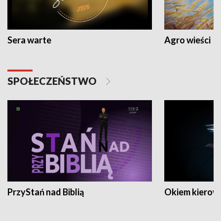
Sera warte
Agro wieści
SPOŁECZEŃSTWO
PrzyStań nad Biblią
Okiem kierow