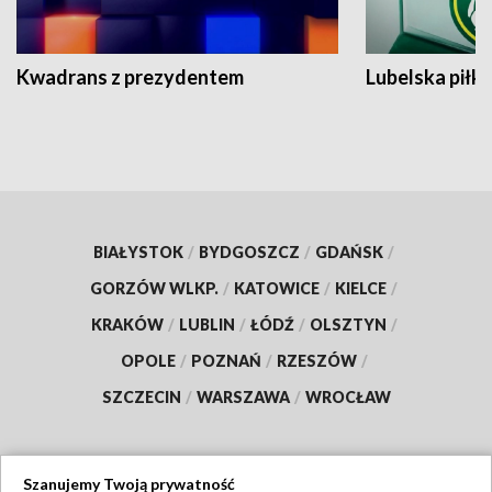
Kwadrans z prezydentem
Lubelska piłk
BIAŁYSTOK
/
BYDGOSZCZ
/
GDAŃSK
/
GORZÓW WLKP.
/
KATOWICE
/
KIELCE
/
KRAKÓW
/
LUBLIN
/
ŁÓDŹ
/
OLSZTYN
/
OPOLE
/
POZNAŃ
/
RZESZÓW
/
SZCZECIN
/
WARSZAWA
/
WROCŁAW
Szanujemy Twoją prywatność