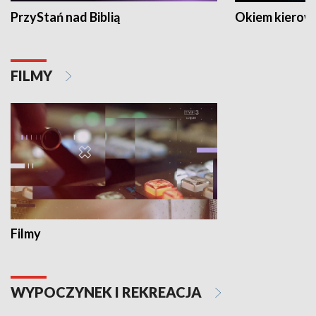
PrzyStań nad Biblią
Okiem kierow
FILMY
Filmy
WYPOCZYNEK I REKREACJA