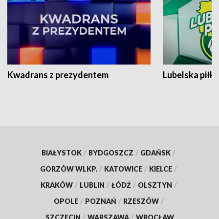
Kwadrans z prezydentem
Lubelska piłk
BIAŁYSTOK
/
BYDGOSZCZ
/
GDAŃSK
/
GORZÓW WLKP.
/
KATOWICE
/
KIELCE
/
KRAKÓW
/
LUBLIN
/
ŁÓDŹ
/
OLSZTYN
/
OPOLE
/
POZNAŃ
/
RZESZÓW
/
SZCZECIN
/
WARSZAWA
/
WROCŁAW