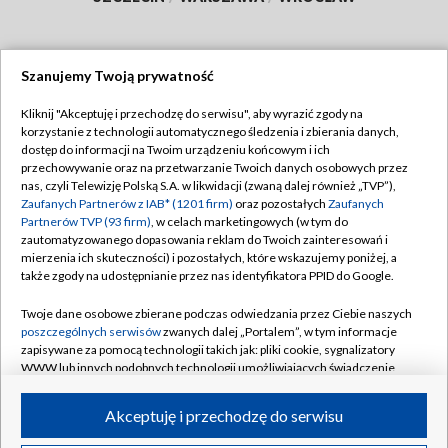
Szanujemy Twoją prywatność
Dołącz do nas:
Kliknij "Akceptuję i przechodzę do serwisu", aby wyrazić zgody na
korzystanie z technologii automatycznego śledzenia i zbierania danych,
TVP
dostęp do informacji na Twoim urządzeniu końcowym i ich
Abonament TVP
przechowywanie oraz na przetwarzanie Twoich danych osobowych przez
Regulamin TVP
nas, czyli Telewizję Polską S.A. w likwidacji (zwaną dalej również „TVP”),
Emisja w TVP
Polityka prywatności
Zaufanych Partnerów z IAB* (1201 firm)
oraz pozostałych
Zaufanych
Partnerów TVP (93 firm)
, w celach marketingowych (w tym do
Centrum informacji TVP
Moje zgody
zautomatyzowanego dopasowania reklam do Twoich zainteresowań i
mierzenia ich skuteczności) i pozostałych, które wskazujemy poniżej, a
Naziemna Telewizja Cyfrowa
Pomoc
także zgody na udostępnianie przez nas identyfikatora PPID do Google.
Sklep TVP
Biuro reklamy
Twoje dane osobowe zbierane podczas odwiedzania przez Ciebie naszych
Rada Programowa
Kontakt
poszczególnych serwisów
zwanych dalej „Portalem”, w tym informacje
zapisywane za pomocą technologii takich jak: pliki cookie, sygnalizatory
System NOS
WWW lub innych podobnych technologii umożliwiających świadczenie
dopasowanych i bezpiecznych usług, personalizację treści oraz reklam,
Informacje o nadawcy
Kanały
udostępnianie funkcji mediów społecznościowych oraz analizowanie
Akceptuję i przechodzę do serwisu
ruchu w Internecie.
Program dla prasy
©2026 Telewizja Polska S.A. w likwidacji