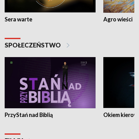
Sera warte
Agro wieści
SPOŁECZEŃSTWO
PrzyStań nad Biblią
Okiem kierow