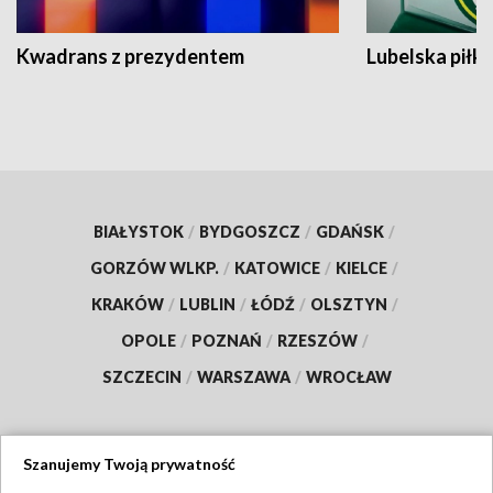
Kwadrans z prezydentem
Lubelska piłk
BIAŁYSTOK
/
BYDGOSZCZ
/
GDAŃSK
/
GORZÓW WLKP.
/
KATOWICE
/
KIELCE
/
KRAKÓW
/
LUBLIN
/
ŁÓDŹ
/
OLSZTYN
/
OPOLE
/
POZNAŃ
/
RZESZÓW
/
SZCZECIN
/
WARSZAWA
/
WROCŁAW
Szanujemy Twoją prywatność
Dołącz do nas: