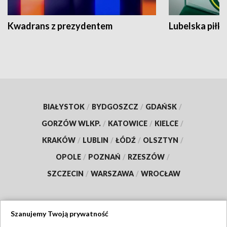
Kwadrans z prezydentem
Lubelska piłk
BIAŁYSTOK
/
BYDGOSZCZ
/
GDAŃSK
/
GORZÓW WLKP.
/
KATOWICE
/
KIELCE
/
KRAKÓW
/
LUBLIN
/
ŁÓDŹ
/
OLSZTYN
/
OPOLE
/
POZNAŃ
/
RZESZÓW
/
SZCZECIN
/
WARSZAWA
/
WROCŁAW
Szanujemy Twoją prywatność
Dołącz do nas: