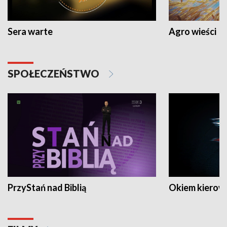
Sera warte
Agro wieści
SPOŁECZEŃSTWO
PrzyStań nad Biblią
Okiem kierow