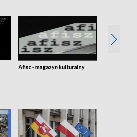
Afisz - magazyn kulturalny
Zobacz, co s