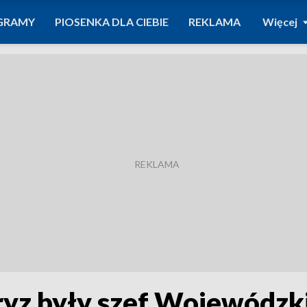
GRAMY
PIOSENKA DLA CIEBIE
REKLAMA
Więcej
Gryz były szef Wojewódzk