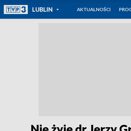
POWRÓT DO
LUBLIN
AKTUALNOŚCI
PRO
TVP REGIONY
Nie żyje dr Jerzy 