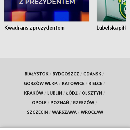
Kwadrans z prezydentem
Lubelska piłk
BIAŁYSTOK
/
BYDGOSZCZ
/
GDAŃSK
/
GORZÓW WLKP.
/
KATOWICE
/
KIELCE
/
KRAKÓW
/
LUBLIN
/
ŁÓDŹ
/
OLSZTYN
/
OPOLE
/
POZNAŃ
/
RZESZÓW
/
SZCZECIN
/
WARSZAWA
/
WROCŁAW