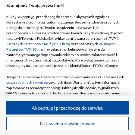
Szanujemy Twoją prywatność
Dołącz do nas:
Kliknij "Akceptuję i przechodzę do serwisu", aby wyrazić zgody na
korzystanie z technologii automatycznego śledzenia i zbierania danych,
TVP
dostęp do informacji na Twoim urządzeniu końcowym i ich
Abonament TVP
przechowywanie oraz na przetwarzanie Twoich danych osobowych przez
Regulamin TVP
nas, czyli Telewizję Polską S.A. w likwidacji (zwaną dalej również „TVP”),
Emisja w TVP
Polityka prywatności
Zaufanych Partnerów z IAB* (1201 firm)
oraz pozostałych
Zaufanych
Partnerów TVP (93 firm)
, w celach marketingowych (w tym do
Centrum informacji TVP
Moje zgody
zautomatyzowanego dopasowania reklam do Twoich zainteresowań i
mierzenia ich skuteczności) i pozostałych, które wskazujemy poniżej, a
Naziemna Telewizja Cyfrowa
Pomoc
także zgody na udostępnianie przez nas identyfikatora PPID do Google.
Sklep TVP
Biuro reklamy
Twoje dane osobowe zbierane podczas odwiedzania przez Ciebie naszych
Rada Programowa
Kontakt
poszczególnych serwisów
zwanych dalej „Portalem”, w tym informacje
zapisywane za pomocą technologii takich jak: pliki cookie, sygnalizatory
System NOS
WWW lub innych podobnych technologii umożliwiających świadczenie
dopasowanych i bezpiecznych usług, personalizację treści oraz reklam,
Informacje o nadawcy
Kanały
udostępnianie funkcji mediów społecznościowych oraz analizowanie
Akceptuję i przechodzę do serwisu
ruchu w Internecie.
Program dla prasy
©2026 Telewizja Polska S.A. w likwidacji
Biuro Reklamy
Twoje dane osobowe zbierane podczas odwiedzania przez Ciebie
Ustawienia zaawansowane
poszczególnych serwisów
na Portalu, takie jak adresy IP, identyfikatory
Ogłoszenie przetargowe
Twoich urządzeń końcowych i identyfikatory plików cookie, informacje o