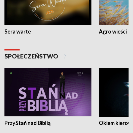
Sera warte
Agro wieści
SPOŁECZEŃSTWO
PrzyStań nad Biblią
Okiem kierow