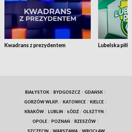
Kwadrans z prezydentem
Lubelska piłk
BIAŁYSTOK
/
BYDGOSZCZ
/
GDAŃSK
/
GORZÓW WLKP.
/
KATOWICE
/
KIELCE
/
KRAKÓW
/
LUBLIN
/
ŁÓDŹ
/
OLSZTYN
/
OPOLE
/
POZNAŃ
/
RZESZÓW
/
SZCZECIN
/
WARSZAWA
/
WROCŁAW