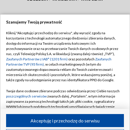
Szanujemy Twoją prywatność
Dołącz do nas:
Kliknij "Akceptuję i przechodzę do serwisu", aby wyrazić zgody na
korzystanie z technologii automatycznego śledzenia i zbierania danych,
TVP
dostęp do informacji na Twoim urządzeniu końcowym i ich
Abonament TVP
przechowywanie oraz na przetwarzanie Twoich danych osobowych przez
Regulamin TVP
nas, czyli Telewizję Polską S.A. w likwidacji (zwaną dalej również „TVP”),
Emisja w TVP
Polityka prywatności
Zaufanych Partnerów z IAB* (1201 firm)
oraz pozostałych
Zaufanych
Partnerów TVP (93 firm)
, w celach marketingowych (w tym do
Centrum informacji TVP
Moje zgody
zautomatyzowanego dopasowania reklam do Twoich zainteresowań i
mierzenia ich skuteczności) i pozostałych, które wskazujemy poniżej, a
Naziemna Telewizja Cyfrowa
Pomoc
także zgody na udostępnianie przez nas identyfikatora PPID do Google.
Sklep TVP
Biuro reklamy
Twoje dane osobowe zbierane podczas odwiedzania przez Ciebie naszych
Rada Programowa
Kontakt
poszczególnych serwisów
zwanych dalej „Portalem”, w tym informacje
zapisywane za pomocą technologii takich jak: pliki cookie, sygnalizatory
System NOS
WWW lub innych podobnych technologii umożliwiających świadczenie
dopasowanych i bezpiecznych usług, personalizację treści oraz reklam,
Informacje o nadawcy
Kanały
udostępnianie funkcji mediów społecznościowych oraz analizowanie
Akceptuję i przechodzę do serwisu
ruchu w Internecie.
Program dla prasy
©2026 Telewizja Polska S.A. w likwidacji