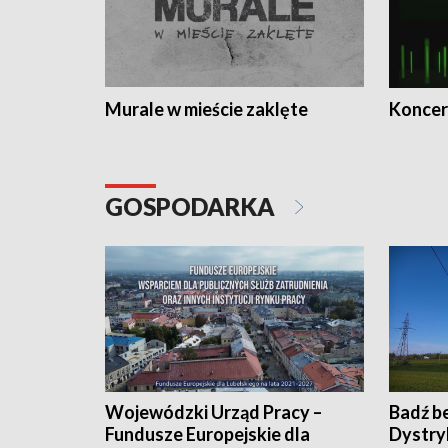
Murale w mieście zaklęte
Koncer
GOSPODARKA
Wojewódzki Urząd Pracy –
Badź b
Fundusze Europejskie dla
Dystry