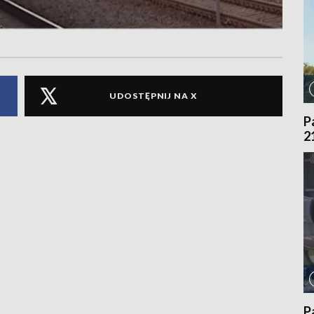
UDOSTĘPNIJ NA X
P
2
P