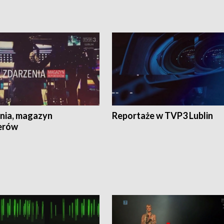
nia, magazyn
Reportaże w TVP3 Lublin
erów