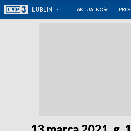
POWRÓT DO
LUBLIN
AKTUALNOŚCI
PRO
TVP REGIONY
13 marca 2021, g. 