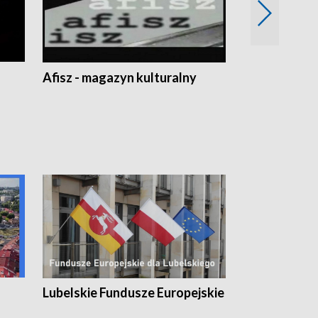
Afisz - magazyn kulturalny
Zobacz, co s
Lubelskie Fundusze Europejskie