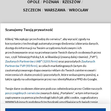
OPOLE
/
POZNAŃ
/
RZESZÓW
/
SZCZECIN
/
WARSZAWA
/
WROCŁAW
Szanujemy Twoją prywatność
Dołącz do nas:
Kliknij "Akceptuję i przechodzę do serwisu", aby wyrazić zgody na
korzystanie z technologii automatycznego śledzenia i zbierania danych,
TVP
dostęp do informacji na Twoim urządzeniu końcowym i ich
Abonament TVP
przechowywanie oraz na przetwarzanie Twoich danych osobowych przez
Regulamin TVP
nas, czyli Telewizję Polską S.A. w likwidacji (zwaną dalej również „TVP”),
Emisja w TVP
Polityka prywatności
Zaufanych Partnerów z IAB* (1201 firm)
oraz pozostałych
Zaufanych
Partnerów TVP (93 firm)
, w celach marketingowych (w tym do
Centrum informacji TVP
Moje zgody
zautomatyzowanego dopasowania reklam do Twoich zainteresowań i
mierzenia ich skuteczności) i pozostałych, które wskazujemy poniżej, a
Naziemna Telewizja Cyfrowa
Pomoc
także zgody na udostępnianie przez nas identyfikatora PPID do Google.
Sklep TVP
Biuro reklamy
Twoje dane osobowe zbierane podczas odwiedzania przez Ciebie naszych
Rada Programowa
Kontakt
poszczególnych serwisów
zwanych dalej „Portalem”, w tym informacje
zapisywane za pomocą technologii takich jak: pliki cookie, sygnalizatory
System NOS
WWW lub innych podobnych technologii umożliwiających świadczenie
dopasowanych i bezpiecznych usług, personalizację treści oraz reklam,
Informacje o nadawcy
Kanały
udostępnianie funkcji mediów społecznościowych oraz analizowanie