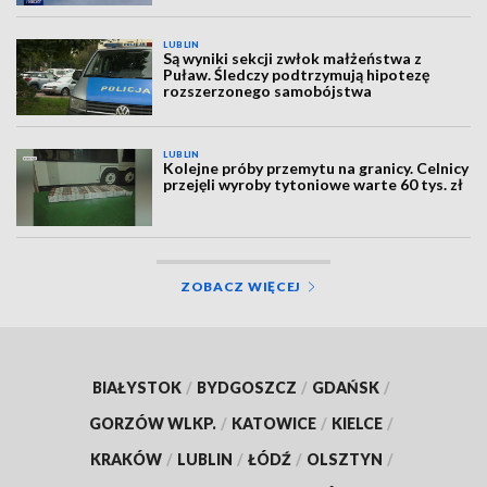
LUBLIN
Są wyniki sekcji zwłok małżeństwa z
Puław. Śledczy podtrzymują hipotezę
rozszerzonego samobójstwa
LUBLIN
Kolejne próby przemytu na granicy. Celnicy
przejęli wyroby tytoniowe warte 60 tys. zł
ZOBACZ WIĘCEJ
BIAŁYSTOK
/
BYDGOSZCZ
/
GDAŃSK
/
GORZÓW WLKP.
/
KATOWICE
/
KIELCE
/
KRAKÓW
/
LUBLIN
/
ŁÓDŹ
/
OLSZTYN
/