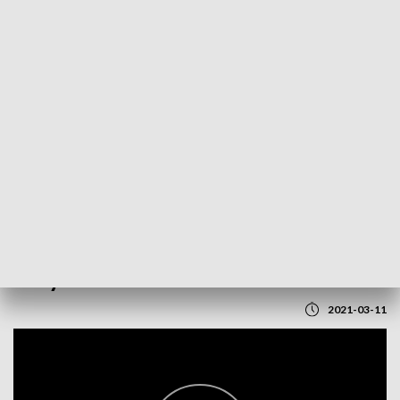
POWRÓT DO
LUBLIN
TVP REGIONY
Duży wzrost zakażeń koronawirusem
2021-03-11