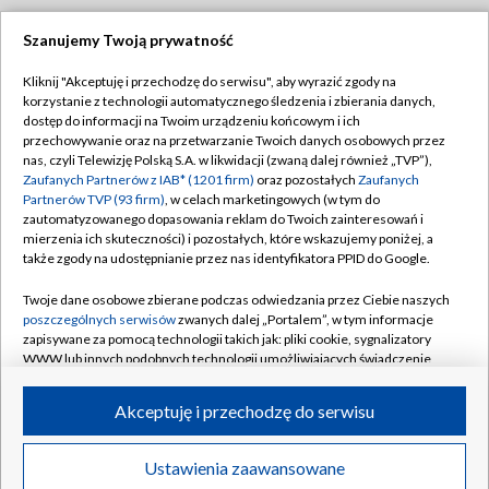
Szanujemy Twoją prywatność
Dołącz do nas:
Kliknij "Akceptuję i przechodzę do serwisu", aby wyrazić zgody na
korzystanie z technologii automatycznego śledzenia i zbierania danych,
TVP
dostęp do informacji na Twoim urządzeniu końcowym i ich
Abonament TVP
przechowywanie oraz na przetwarzanie Twoich danych osobowych przez
Regulamin TVP
nas, czyli Telewizję Polską S.A. w likwidacji (zwaną dalej również „TVP”),
Emisja w TVP
Polityka prywatności
Zaufanych Partnerów z IAB* (1201 firm)
oraz pozostałych
Zaufanych
Partnerów TVP (93 firm)
, w celach marketingowych (w tym do
Centrum informacji TVP
Moje zgody
zautomatyzowanego dopasowania reklam do Twoich zainteresowań i
mierzenia ich skuteczności) i pozostałych, które wskazujemy poniżej, a
Naziemna Telewizja Cyfrowa
Pomoc
także zgody na udostępnianie przez nas identyfikatora PPID do Google.
Sklep TVP
Biuro reklamy
Twoje dane osobowe zbierane podczas odwiedzania przez Ciebie naszych
Rada Programowa
Kontakt
poszczególnych serwisów
zwanych dalej „Portalem”, w tym informacje
zapisywane za pomocą technologii takich jak: pliki cookie, sygnalizatory
System NOS
WWW lub innych podobnych technologii umożliwiających świadczenie
dopasowanych i bezpiecznych usług, personalizację treści oraz reklam,
Informacje o nadawcy
Kanały
udostępnianie funkcji mediów społecznościowych oraz analizowanie
Akceptuję i przechodzę do serwisu
ruchu w Internecie.
Program dla prasy
©2026 Telewizja Polska S.A. w likwidacji
Biuro Reklamy
Twoje dane osobowe zbierane podczas odwiedzania przez Ciebie
Ustawienia zaawansowane
poszczególnych serwisów
na Portalu, takie jak adresy IP, identyfikatory