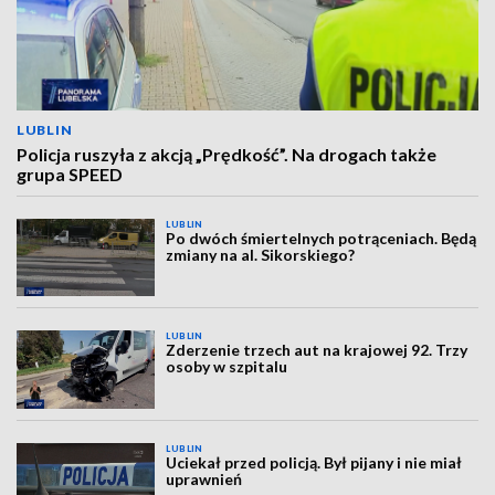
LUBLIN
Policja ruszyła z akcją „Prędkość”. Na drogach także
grupa SPEED
LUBLIN
Po dwóch śmiertelnych potrąceniach. Będą
zmiany na al. Sikorskiego?
LUBLIN
Zderzenie trzech aut na krajowej 92. Trzy
osoby w szpitalu
LUBLIN
Uciekał przed policją. Był pijany i nie miał
uprawnień