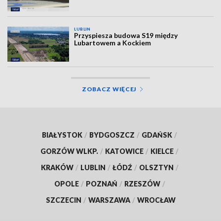
LUBLIN
Przyspiesza budowa S19 między
Lubartowem a Kockiem
ZOBACZ WIĘCEJ
BIAŁYSTOK
/
BYDGOSZCZ
/
GDAŃSK
/
GORZÓW WLKP.
/
KATOWICE
/
KIELCE
/
KRAKÓW
/
LUBLIN
/
ŁÓDŹ
/
OLSZTYN
/
OPOLE
/
POZNAŃ
/
RZESZÓW
/
SZCZECIN
/
WARSZAWA
/
WROCŁAW