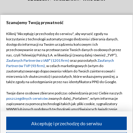
Szanujemy Twoją prywatność
Dołącz do nas:
Kliknij "Akceptuję i przechodzę do serwisu", aby wyrazić zgody na
korzystanie z technologii automatycznego śledzenia i zbierania danych,
TVP
dostęp do informacji na Twoim urządzeniu końcowym i ich
Abonament TVP
przechowywanie oraz na przetwarzanie Twoich danych osobowych przez
Regulamin TVP
nas, czyli Telewizję Polską S.A. w likwidacji (zwaną dalej również „TVP”),
Emisja w TVP
Polityka prywatności
Zaufanych Partnerów z IAB* (1201 firm)
oraz pozostałych
Zaufanych
Partnerów TVP (93 firm)
, w celach marketingowych (w tym do
Centrum informacji TVP
Moje zgody
zautomatyzowanego dopasowania reklam do Twoich zainteresowań i
mierzenia ich skuteczności) i pozostałych, które wskazujemy poniżej, a
Naziemna Telewizja Cyfrowa
Pomoc
także zgody na udostępnianie przez nas identyfikatora PPID do Google.
Sklep TVP
Biuro reklamy
Twoje dane osobowe zbierane podczas odwiedzania przez Ciebie naszych
Rada Programowa
Kontakt
poszczególnych serwisów
zwanych dalej „Portalem”, w tym informacje
zapisywane za pomocą technologii takich jak: pliki cookie, sygnalizatory
System NOS
WWW lub innych podobnych technologii umożliwiających świadczenie
dopasowanych i bezpiecznych usług, personalizację treści oraz reklam,
Informacje o nadawcy
Kanały
udostępnianie funkcji mediów społecznościowych oraz analizowanie
Akceptuję i przechodzę do serwisu
ruchu w Internecie.
Program dla prasy
©2026 Telewizja Polska S.A. w likwidacji