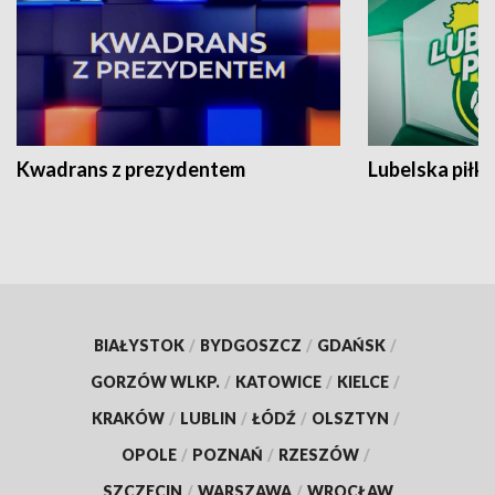
Kwadrans z prezydentem
Lubelska piłk
BIAŁYSTOK
/
BYDGOSZCZ
/
GDAŃSK
/
GORZÓW WLKP.
/
KATOWICE
/
KIELCE
/
KRAKÓW
/
LUBLIN
/
ŁÓDŹ
/
OLSZTYN
/
OPOLE
/
POZNAŃ
/
RZESZÓW
/
SZCZECIN
/
WARSZAWA
/
WROCŁAW