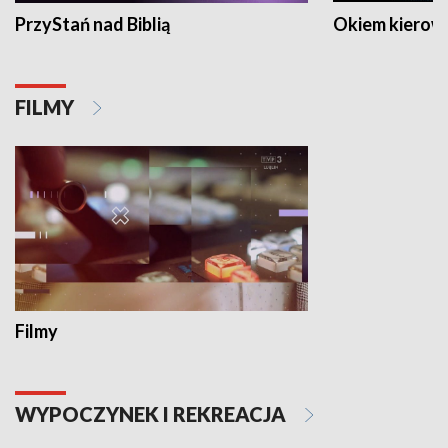
PrzyStań nad Biblią
Okiem kierow
FILMY
Filmy
WYPOCZYNEK I REKREACJA