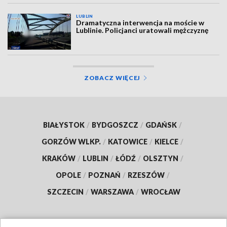
LUBLIN
Dramatyczna interwencja na moście w
Lublinie. Policjanci uratowali mężczyznę
ZOBACZ WIĘCEJ
BIAŁYSTOK
/
BYDGOSZCZ
/
GDAŃSK
/
GORZÓW WLKP.
/
KATOWICE
/
KIELCE
/
KRAKÓW
/
LUBLIN
/
ŁÓDŹ
/
OLSZTYN
/
OPOLE
/
POZNAŃ
/
RZESZÓW
/
SZCZECIN
/
WARSZAWA
/
WROCŁAW