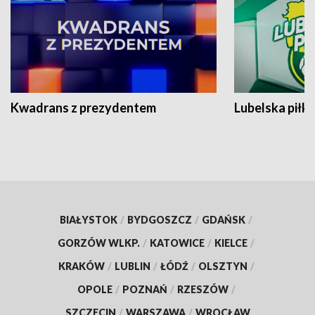
Kwadrans z prezydentem
Lubelska piłk
BIAŁYSTOK
/
BYDGOSZCZ
/
GDAŃSK
/
GORZÓW WLKP.
/
KATOWICE
/
KIELCE
/
KRAKÓW
/
LUBLIN
/
ŁÓDŹ
/
OLSZTYN
/
OPOLE
/
POZNAŃ
/
RZESZÓW
/
SZCZECIN
/
WARSZAWA
/
WROCŁAW