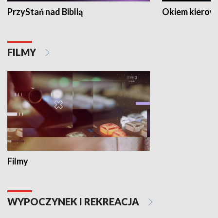
PrzyStań nad Biblią
Okiem kierow
FILMY
Filmy
WYPOCZYNEK I REKREACJA