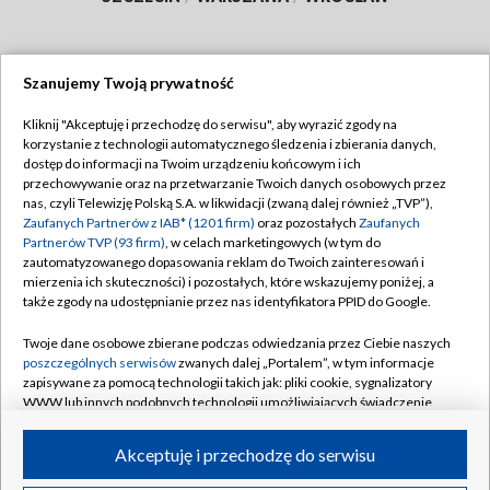
Szanujemy Twoją prywatność
Dołącz do nas:
Kliknij "Akceptuję i przechodzę do serwisu", aby wyrazić zgody na
korzystanie z technologii automatycznego śledzenia i zbierania danych,
TVP
dostęp do informacji na Twoim urządzeniu końcowym i ich
Abonament TVP
przechowywanie oraz na przetwarzanie Twoich danych osobowych przez
Regulamin TVP
nas, czyli Telewizję Polską S.A. w likwidacji (zwaną dalej również „TVP”),
Emisja w TVP
Polityka prywatności
Zaufanych Partnerów z IAB* (1201 firm)
oraz pozostałych
Zaufanych
Partnerów TVP (93 firm)
, w celach marketingowych (w tym do
Centrum informacji TVP
Moje zgody
zautomatyzowanego dopasowania reklam do Twoich zainteresowań i
mierzenia ich skuteczności) i pozostałych, które wskazujemy poniżej, a
Naziemna Telewizja Cyfrowa
Pomoc
także zgody na udostępnianie przez nas identyfikatora PPID do Google.
Sklep TVP
Biuro reklamy
Twoje dane osobowe zbierane podczas odwiedzania przez Ciebie naszych
Rada Programowa
Kontakt
poszczególnych serwisów
zwanych dalej „Portalem”, w tym informacje
zapisywane za pomocą technologii takich jak: pliki cookie, sygnalizatory
System NOS
WWW lub innych podobnych technologii umożliwiających świadczenie
dopasowanych i bezpiecznych usług, personalizację treści oraz reklam,
Informacje o nadawcy
Kanały
udostępnianie funkcji mediów społecznościowych oraz analizowanie
Akceptuję i przechodzę do serwisu
ruchu w Internecie.
Program dla prasy
©2026 Telewizja Polska S.A. w likwidacji