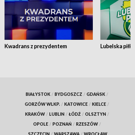
Kwadrans z prezydentem
Lubelska piłk
BIAŁYSTOK
/
BYDGOSZCZ
/
GDAŃSK
/
GORZÓW WLKP.
/
KATOWICE
/
KIELCE
/
KRAKÓW
/
LUBLIN
/
ŁÓDŹ
/
OLSZTYN
/
OPOLE
/
POZNAŃ
/
RZESZÓW
/
SZCZECIN
/
WARSZAWA
/
WROCŁAW