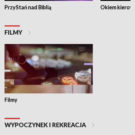
PrzyStań nad Biblią
Okiem kierow
FILMY
Filmy
WYPOCZYNEK I REKREACJA