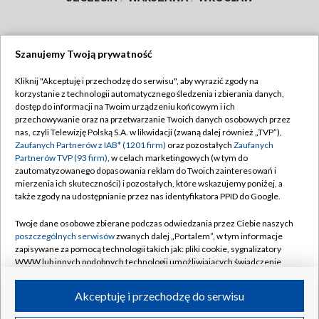
Szanujemy Twoją prywatność
Dołącz do nas:
Kliknij "Akceptuję i przechodzę do serwisu", aby wyrazić zgody na
korzystanie z technologii automatycznego śledzenia i zbierania danych,
TVP
dostęp do informacji na Twoim urządzeniu końcowym i ich
Abonament TVP
przechowywanie oraz na przetwarzanie Twoich danych osobowych przez
Regulamin TVP
nas, czyli Telewizję Polską S.A. w likwidacji (zwaną dalej również „TVP”),
Emisja w TVP
Polityka prywatności
Zaufanych Partnerów z IAB* (1201 firm)
oraz pozostałych
Zaufanych
Partnerów TVP (93 firm)
, w celach marketingowych (w tym do
Centrum informacji TVP
Moje zgody
zautomatyzowanego dopasowania reklam do Twoich zainteresowań i
mierzenia ich skuteczności) i pozostałych, które wskazujemy poniżej, a
Naziemna Telewizja Cyfrowa
Pomoc
także zgody na udostępnianie przez nas identyfikatora PPID do Google.
Sklep TVP
Biuro reklamy
Twoje dane osobowe zbierane podczas odwiedzania przez Ciebie naszych
Rada Programowa
Kontakt
poszczególnych serwisów
zwanych dalej „Portalem”, w tym informacje
zapisywane za pomocą technologii takich jak: pliki cookie, sygnalizatory
System NOS
WWW lub innych podobnych technologii umożliwiających świadczenie
dopasowanych i bezpiecznych usług, personalizację treści oraz reklam,
Informacje o nadawcy
Kanały
udostępnianie funkcji mediów społecznościowych oraz analizowanie
Akceptuję i przechodzę do serwisu
ruchu w Internecie.
Program dla prasy
©2026 Telewizja Polska S.A. w likwidacji