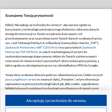
Szanujemy Twoją prywatność
Dołącz do nas:
Kliknij "Akceptuję i przechodzę do serwisu", aby wyrazić zgody na
korzystanie z technologii automatycznego śledzenia i zbierania danych,
TVP
dostęp do informacji na Twoim urządzeniu końcowym i ich
Abonament TVP
przechowywanie oraz na przetwarzanie Twoich danych osobowych przez
Regulamin TVP
nas, czyli Telewizję Polską S.A. w likwidacji (zwaną dalej również „TVP”),
Emisja w TVP
Polityka prywatności
Zaufanych Partnerów z IAB* (1201 firm)
oraz pozostałych
Zaufanych
Partnerów TVP (93 firm)
, w celach marketingowych (w tym do
Centrum informacji TVP
Moje zgody
zautomatyzowanego dopasowania reklam do Twoich zainteresowań i
mierzenia ich skuteczności) i pozostałych, które wskazujemy poniżej, a
Naziemna Telewizja Cyfrowa
Pomoc
także zgody na udostępnianie przez nas identyfikatora PPID do Google.
Sklep TVP
Biuro reklamy
Twoje dane osobowe zbierane podczas odwiedzania przez Ciebie naszych
Rada Programowa
Kontakt
poszczególnych serwisów
zwanych dalej „Portalem”, w tym informacje
zapisywane za pomocą technologii takich jak: pliki cookie, sygnalizatory
System NOS
WWW lub innych podobnych technologii umożliwiających świadczenie
dopasowanych i bezpiecznych usług, personalizację treści oraz reklam,
Informacje o nadawcy
Kanały
udostępnianie funkcji mediów społecznościowych oraz analizowanie
Akceptuję i przechodzę do serwisu
ruchu w Internecie.
Program dla prasy
©2026 Telewizja Polska S.A. w likwidacji
Biuro Reklamy
Twoje dane osobowe zbierane podczas odwiedzania przez Ciebie