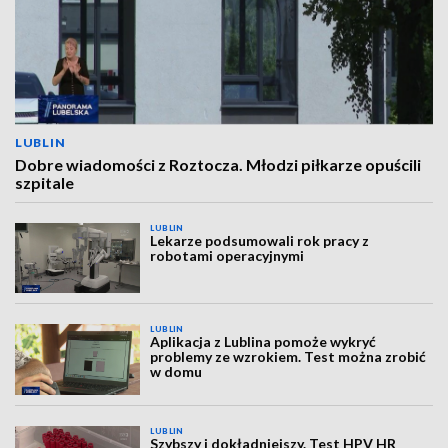
LUBLIN
Dobre wiadomości z Roztocza. Młodzi piłkarze opuścili
szpitale
LUBLIN
Lekarze podsumowali rok pracy z
robotami operacyjnymi
LUBLIN
Aplikacja z Lublina pomoże wykryć
problemy ze wzrokiem. Test można zrobić
w domu
LUBLIN
Szybszy i dokładniejszy. Test HPV HR