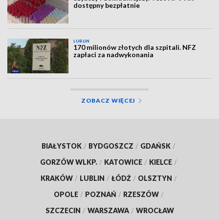
dostępny bezpłatnie
LUBLIN
170 milionów złotych dla szpitali. NFZ
zapłaci za nadwykonania
ZOBACZ WIĘCEJ
BIAŁYSTOK
/
BYDGOSZCZ
/
GDAŃSK
/
GORZÓW WLKP.
/
KATOWICE
/
KIELCE
/
KRAKÓW
/
LUBLIN
/
ŁÓDŹ
/
OLSZTYN
/
OPOLE
/
POZNAŃ
/
RZESZÓW
/
SZCZECIN
/
WARSZAWA
/
WROCŁAW