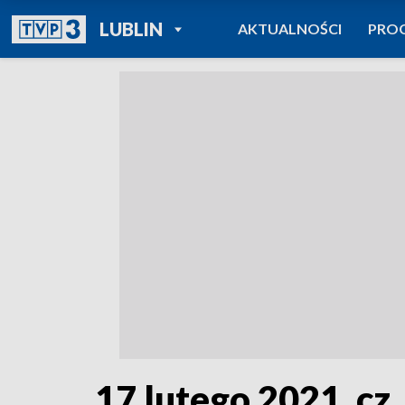
POWRÓT DO
LUBLIN
AKTUALNOŚCI
PRO
TVP REGIONY
17 lutego 2021, cz.