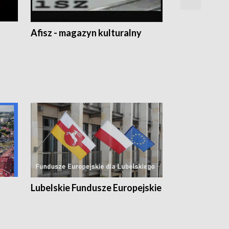
Afisz - magazyn kulturalny
Zobacz, co s
Lubelskie Fundusze Europejskie