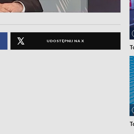
UDOSTĘPNIJ NA X
T
T