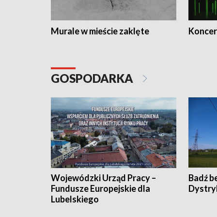
Murale w mieście zaklęte
Koncer
GOSPODARKA
Wojewódzki Urząd Pracy –
Badź b
Fundusze Europejskie dla
Dystry
Lubelskiego