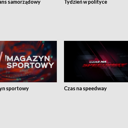
ans samorządowy
Tydzień w polityce
yn sportowy
Czas na speedway