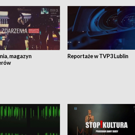
nia, magazyn
Reportaże w TVP3 Lublin
erów