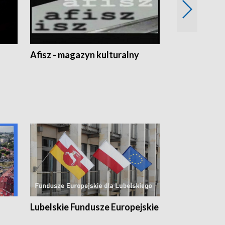
Afisz - magazyn kulturalny
Zobacz, co s
Lubelskie Fundusze Europejskie