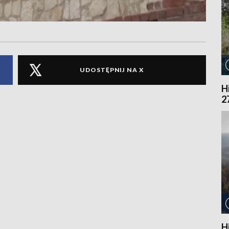
UDOSTĘPNIJ NA X
H
2
H