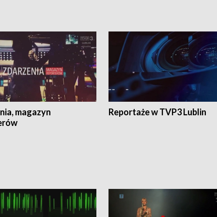
nia, magazyn
Reportaże w TVP3 Lublin
erów