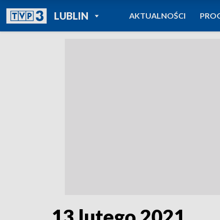
POWRÓT DO
LUBLIN
AKTUALNOŚCI
PRO
TVP REGIONY
13 lutego 2021