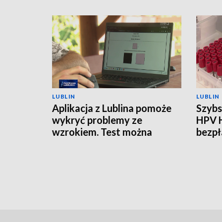
LUBLIN
LUBLIN
Aplikacja z Lublina pomoże
Szybs
wykryć problemy ze
HPV 
wzrokiem. Test można
bezpł
zrobić w domu