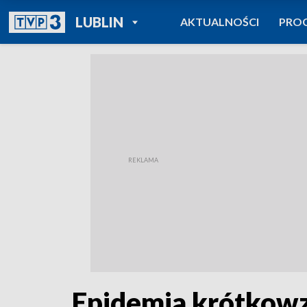
POWRÓT DO
LUBLIN
AKTUALNOŚCI
PRO
TVP REGIONY
Epidemia krótkowzr