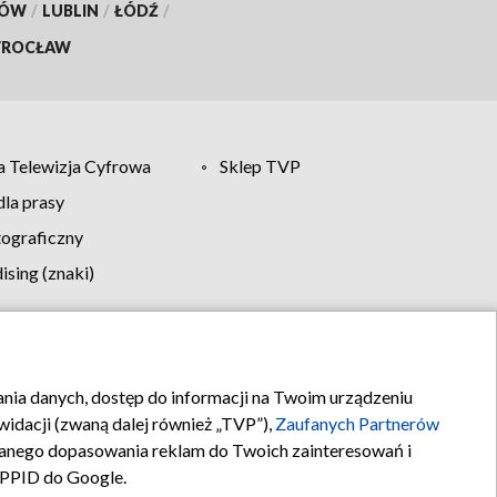
KÓW
/
LUBLIN
/
ŁÓDŹ
/
ROCŁAW
 Telewizja Cyfrowa
Sklep TVP
la prasy
tograficzny
sing (znaki)
klamy
Kontakt
rania danych, dostęp do informacji na Twoim urządzeniu
idacji (zwaną dalej również „TVP”),
Zaufanych Partnerów
anego dopasowania reklam do Twoich zainteresowań i
a PPID do Google.