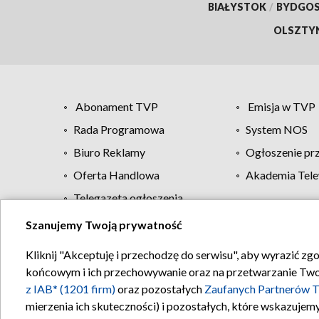
BIAŁYSTOK
/
BYDGO
OLSZTY
Abonament TVP
Emisja w TVP
Rada Programowa
System NOS
Biuro Reklamy
Ogłoszenie pr
Oferta Handlowa
Akademia Tele
Telegazeta ogłoszenia
Szanujemy Twoją prywatność
Regulamin TVP
Kliknij "Akceptuję i przechodzę do serwisu", aby wyrazić zg
końcowym i ich przechowywanie oraz na przetwarzanie Twoich
z IAB* (1201 firm)
oraz pozostałych
Zaufanych Partnerów T
mierzenia ich skuteczności) i pozostałych, które wskazujemy