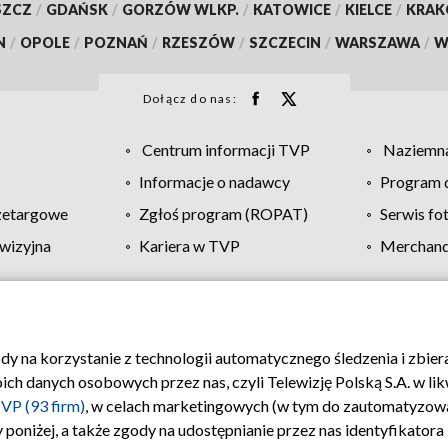
SZCZ
/
GDAŃSK
/
GORZÓW WLKP.
/
KATOWICE
/
KIELCE
/
KRA
N
/
OPOLE
/
POZNAŃ
/
RZESZÓW
/
SZCZECIN
/
WARSZAWA
/
W
Dołącz do nas:
Centrum informacji TVP
Naziemna
Informacje o nadawcy
Program d
zetargowe
Zgłoś program (ROPAT)
Serwis fo
wizyjna
Kariera w TVP
Merchandi
Polityka prywatności
Moje zgody
Pomoc
Biuro re
ody na korzystanie z technologii automatycznego śledzenia i zbie
 danych osobowych przez nas, czyli Telewizję Polską S.A. w likw
VP (93 firm)
, w celach marketingowych (w tym do zautomatyzow
 poniżej, a także zgody na udostępnianie przez nas identyfikator