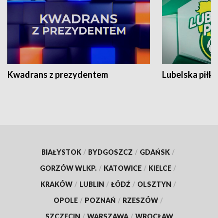
Kwadrans z prezydentem
Lubelska piłk
BIAŁYSTOK
/
BYDGOSZCZ
/
GDAŃSK
/
GORZÓW WLKP.
/
KATOWICE
/
KIELCE
/
KRAKÓW
/
LUBLIN
/
ŁÓDŹ
/
OLSZTYN
/
OPOLE
/
POZNAŃ
/
RZESZÓW
/
SZCZECIN
/
WARSZAWA
/
WROCŁAW