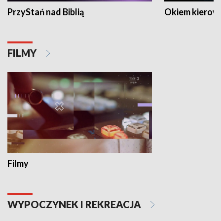
PrzyStań nad Biblią
Okiem kierow
FILMY
Filmy
WYPOCZYNEK I REKREACJA