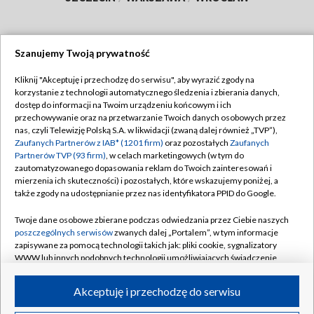
Szanujemy Twoją prywatność
Dołącz do nas:
Kliknij "Akceptuję i przechodzę do serwisu", aby wyrazić zgody na
korzystanie z technologii automatycznego śledzenia i zbierania danych,
TVP
dostęp do informacji na Twoim urządzeniu końcowym i ich
Abonament TVP
przechowywanie oraz na przetwarzanie Twoich danych osobowych przez
Regulamin TVP
nas, czyli Telewizję Polską S.A. w likwidacji (zwaną dalej również „TVP”),
Emisja w TVP
Polityka prywatności
Zaufanych Partnerów z IAB* (1201 firm)
oraz pozostałych
Zaufanych
Partnerów TVP (93 firm)
, w celach marketingowych (w tym do
Centrum informacji TVP
Moje zgody
zautomatyzowanego dopasowania reklam do Twoich zainteresowań i
mierzenia ich skuteczności) i pozostałych, które wskazujemy poniżej, a
Naziemna Telewizja Cyfrowa
Pomoc
także zgody na udostępnianie przez nas identyfikatora PPID do Google.
Sklep TVP
Biuro reklamy
Twoje dane osobowe zbierane podczas odwiedzania przez Ciebie naszych
Rada Programowa
Kontakt
poszczególnych serwisów
zwanych dalej „Portalem”, w tym informacje
zapisywane za pomocą technologii takich jak: pliki cookie, sygnalizatory
System NOS
WWW lub innych podobnych technologii umożliwiających świadczenie
dopasowanych i bezpiecznych usług, personalizację treści oraz reklam,
Informacje o nadawcy
Kanały
udostępnianie funkcji mediów społecznościowych oraz analizowanie
Akceptuję i przechodzę do serwisu
ruchu w Internecie.
Program dla prasy
©2026 Telewizja Polska S.A. w likwidacji