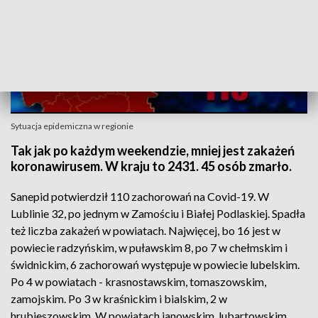
Sytuacja epidemiczna w regionie
Tak jak po każdym weekendzie, mniej jest zakażeń
koronawirusem. W kraju to 2431. 45 osób zmarło.
Sanepid potwierdził 110 zachorowań na Covid-19. W
Lublinie 32, po jednym w Zamościu i Białej Podlaskiej. Spadła
też liczba zakażeń w powiatach. Najwięcej, bo 16 jest w
powiecie radzyńskim, w puławskim 8, po 7 w chełmskim i
świdnickim, 6 zachorowań występuje w powiecie lubelskim.
Po 4 w powiatach - krasnostawskim, tomaszowskim,
zamojskim. Po 3 w kraśnickim i bialskim, 2 w
hrubieszowskim. W powiatach janowskim, lubartowskim,