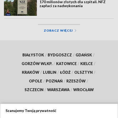
170 milionów złotych dla szpitali. NFZ
zapłaci za nadwykonania
ZOBACZ WIĘCEJ
BIAŁYSTOK
/
BYDGOSZCZ
/
GDAŃSK
/
GORZÓW WLKP.
/
KATOWICE
/
KIELCE
/
KRAKÓW
/
LUBLIN
/
ŁÓDŹ
/
OLSZTYN
/
OPOLE
/
POZNAŃ
/
RZESZÓW
/
SZCZECIN
/
WARSZAWA
/
WROCŁAW
Szanujemy Twoją prywatność
Dołącz do nas: