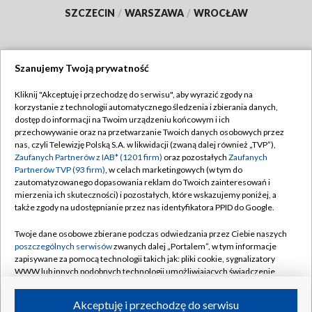
SZCZECIN
/
WARSZAWA
/
WROCŁAW
Szanujemy Twoją prywatność
Dołącz do nas:
Kliknij "Akceptuję i przechodzę do serwisu", aby wyrazić zgody na
korzystanie z technologii automatycznego śledzenia i zbierania danych,
TVP
dostęp do informacji na Twoim urządzeniu końcowym i ich
Abonament TVP
przechowywanie oraz na przetwarzanie Twoich danych osobowych przez
Regulamin TVP
nas, czyli Telewizję Polską S.A. w likwidacji (zwaną dalej również „TVP”),
Emisja w TVP
Polityka prywatności
Zaufanych Partnerów z IAB* (1201 firm)
oraz pozostałych
Zaufanych
Partnerów TVP (93 firm)
, w celach marketingowych (w tym do
Centrum informacji TVP
Moje zgody
zautomatyzowanego dopasowania reklam do Twoich zainteresowań i
mierzenia ich skuteczności) i pozostałych, które wskazujemy poniżej, a
Naziemna Telewizja Cyfrowa
Pomoc
także zgody na udostępnianie przez nas identyfikatora PPID do Google.
Sklep TVP
Biuro reklamy
Twoje dane osobowe zbierane podczas odwiedzania przez Ciebie naszych
Rada Programowa
Kontakt
poszczególnych serwisów
zwanych dalej „Portalem”, w tym informacje
zapisywane za pomocą technologii takich jak: pliki cookie, sygnalizatory
System NOS
WWW lub innych podobnych technologii umożliwiających świadczenie
dopasowanych i bezpiecznych usług, personalizację treści oraz reklam,
Informacje o nadawcy
Kanały
udostępnianie funkcji mediów społecznościowych oraz analizowanie
Akceptuję i przechodzę do serwisu
ruchu w Internecie.
Program dla prasy