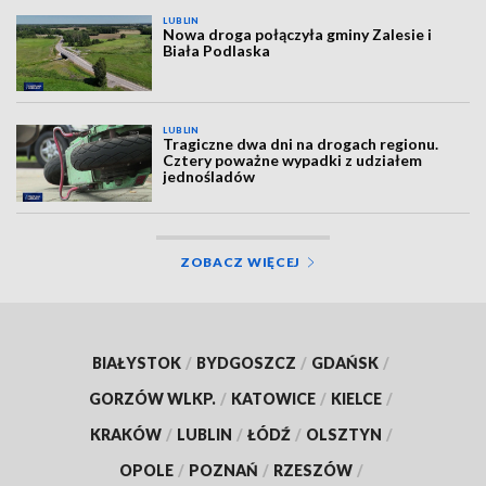
LUBLIN
Nowa droga połączyła gminy Zalesie i
Biała Podlaska
LUBLIN
Tragiczne dwa dni na drogach regionu.
Cztery poważne wypadki z udziałem
jednośladów
ZOBACZ WIĘCEJ
BIAŁYSTOK
/
BYDGOSZCZ
/
GDAŃSK
/
GORZÓW WLKP.
/
KATOWICE
/
KIELCE
/
KRAKÓW
/
LUBLIN
/
ŁÓDŹ
/
OLSZTYN
/
OPOLE
/
POZNAŃ
/
RZESZÓW
/