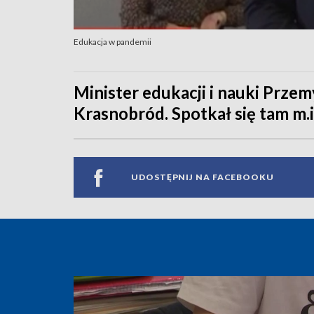
Edukacja w pandemii
Minister edukacji i nauki Prze
Krasnobród. Spotkał się tam m.i
UDOSTĘPNIJ NA FACEBOOKU