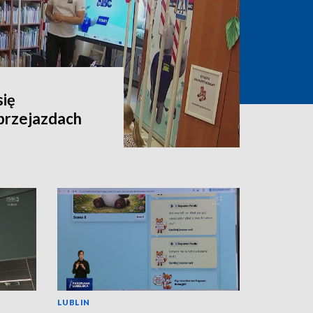
się
przejazdach
LUBLIN