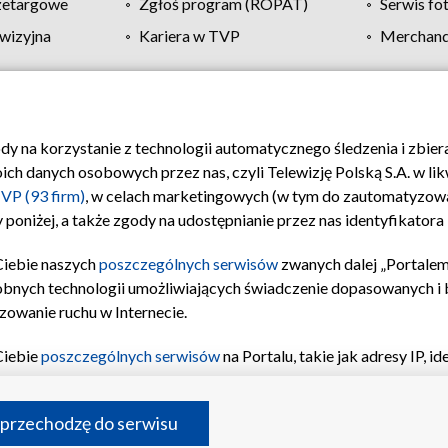
zetargowe
Zgłoś program (ROPAT)
Serwis fo
wizyjna
Kariera w TVP
Merchandi
Polityka prywatności
Moje zgody
Pomoc
Biuro re
ody na korzystanie z technologii automatycznego śledzenia i zbie
 danych osobowych przez nas, czyli Telewizję Polską S.A. w likw
VP (93 firm)
, w celach marketingowych (w tym do zautomatyzow
 poniżej, a także zgody na udostępnianie przez nas identyfikator
Ciebie naszych
poszczególnych serwisów
zwanych dalej „Portalem
obnych technologii umożliwiających świadczenie dopasowanych i be
zowanie ruchu w Internecie.
Ciebie
poszczególnych serwisów
na Portalu, takie jak adresy IP, 
sach Portalu czy historia odwiedzin będą przetwarzane przez TV
ji: przechowywania informacji na urządzeniu lub dostęp do nich,
©2026 Telewizja Polska S.A. w likwidacji
 przechodzę do serwisu
enia profilu spersonalizowanych treści, wyboru spersonalizowany