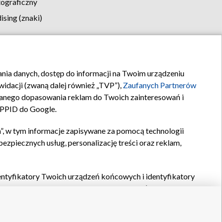
tograficzny
sing (znaki)
klamy
Kontakt
rania danych, dostęp do informacji na Twoim urządzeniu
idacji (zwaną dalej również „TVP”),
Zaufanych Partnerów
anego dopasowania reklam do Twoich zainteresowań i
a PPID do Google.
”, w tym informacje zapisywane za pomocą technologii
zpiecznych usług, personalizację treści oraz reklam,
identyfikatory Twoich urządzeń końcowych i identyfikatory
P,
Zaufanych Partnerów z IAB
oraz pozostałych
Zaufanych
 wyboru podstawowych reklam, wyboru spersonalizowanych
ch treści, pomiaru wydajności reklam, pomiaru wydajności