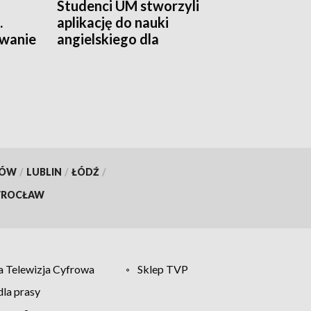
Studenci UM stworzyli
.
aplikację do nauki
wanie
angielskiego dla
najmłodszych
KÓW
/
LUBLIN
/
ŁÓDŹ
/
ROCŁAW
 Telewizja Cyfrowa
Sklep TVP
la prasy