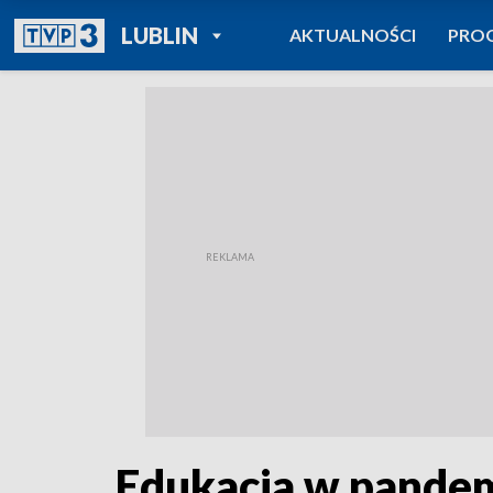
POWRÓT DO
LUBLIN
AKTUALNOŚCI
PRO
TVP REGIONY
Edukacja w pandem