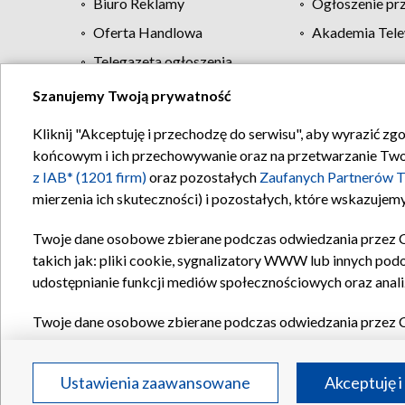
Biuro Reklamy
Ogłoszenie pr
Oferta Handlowa
Akademia Tele
Telegazeta ogłoszenia
Szanujemy Twoją prywatność
Regulamin TVP
Kliknij "Akceptuję i przechodzę do serwisu", aby wyrazić zg
końcowym i ich przechowywanie oraz na przetwarzanie Twoich
z IAB* (1201 firm)
oraz pozostałych
Zaufanych Partnerów T
mierzenia ich skuteczności) i pozostałych, które wskazujemy
Twoje dane osobowe zbierane podczas odwiedzania przez 
takich jak: pliki cookie, sygnalizatory WWW lub innych pod
udostępnianie funkcji mediów społecznościowych oraz anali
Twoje dane osobowe zbierane podczas odwiedzania przez 
plików cookie, informacje o Twoich wyszukiwaniach w serwi
Partnerów TVP
dla realizacji następujących celów i funkc
Ustawienia zaawansowane
Akceptuję i
reklam, tworzenia profilu spersonalizowanych reklam, tworz