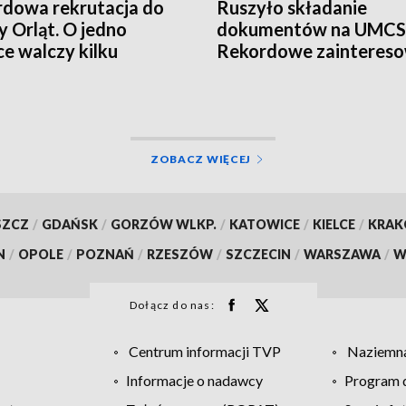
dowa rekrutacja do
Ruszyło składanie
y Orląt. O jedno
dokumentów na UMCS
ce walczy kilku
Rekordowe zaintereso
ydatów
studiami
ZOBACZ WIĘCEJ
SZCZ
/
GDAŃSK
/
GORZÓW WLKP.
/
KATOWICE
/
KIELCE
/
KRA
N
/
OPOLE
/
POZNAŃ
/
RZESZÓW
/
SZCZECIN
/
WARSZAWA
/
W
Dołącz do nas:
Centrum informacji TVP
Naziemna
Informacje o nadawcy
Program d