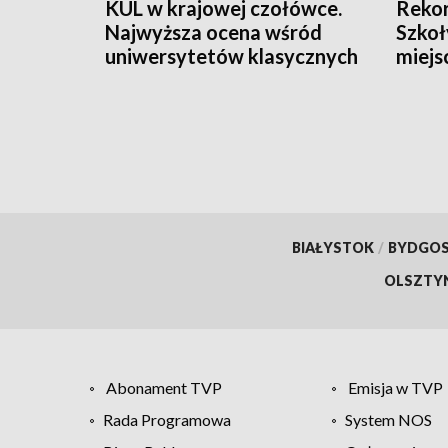
KUL w krajowej czołówce.
Rekor
Najwyższa ocena wśród
Szkoł
uniwersytetów klasycznych
miejs
kand
BIAŁYSTOK
/
BYDGO
OLSZTY
Abonament TVP
Emisja w TVP
Rada Programowa
System NOS