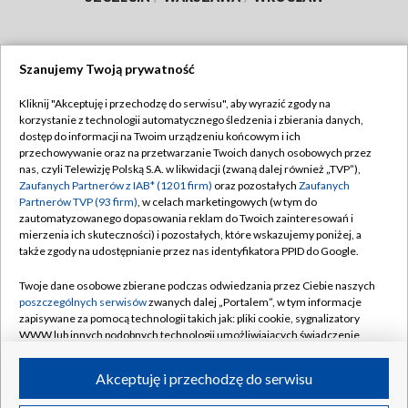
Szanujemy Twoją prywatność
Dołącz do nas:
Kliknij "Akceptuję i przechodzę do serwisu", aby wyrazić zgody na
korzystanie z technologii automatycznego śledzenia i zbierania danych,
TVP
dostęp do informacji na Twoim urządzeniu końcowym i ich
Abonament TVP
przechowywanie oraz na przetwarzanie Twoich danych osobowych przez
Regulamin TVP
nas, czyli Telewizję Polską S.A. w likwidacji (zwaną dalej również „TVP”),
Emisja w TVP
Polityka prywatności
Zaufanych Partnerów z IAB* (1201 firm)
oraz pozostałych
Zaufanych
Partnerów TVP (93 firm)
, w celach marketingowych (w tym do
Centrum informacji TVP
Moje zgody
zautomatyzowanego dopasowania reklam do Twoich zainteresowań i
mierzenia ich skuteczności) i pozostałych, które wskazujemy poniżej, a
Naziemna Telewizja Cyfrowa
Pomoc
także zgody na udostępnianie przez nas identyfikatora PPID do Google.
Sklep TVP
Biuro reklamy
Twoje dane osobowe zbierane podczas odwiedzania przez Ciebie naszych
Rada Programowa
Kontakt
poszczególnych serwisów
zwanych dalej „Portalem”, w tym informacje
zapisywane za pomocą technologii takich jak: pliki cookie, sygnalizatory
System NOS
WWW lub innych podobnych technologii umożliwiających świadczenie
dopasowanych i bezpiecznych usług, personalizację treści oraz reklam,
Informacje o nadawcy
Kanały
udostępnianie funkcji mediów społecznościowych oraz analizowanie
Akceptuję i przechodzę do serwisu
ruchu w Internecie.
Program dla prasy
©2026 Telewizja Polska S.A. w likwidacji