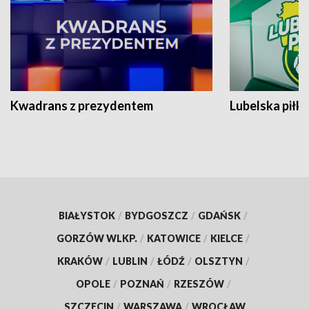
Kwadrans z prezydentem
Lubelska piłk
BIAŁYSTOK
/
BYDGOSZCZ
/
GDAŃSK
/
GORZÓW WLKP.
/
KATOWICE
/
KIELCE
/
KRAKÓW
/
LUBLIN
/
ŁÓDŹ
/
OLSZTYN
/
OPOLE
/
POZNAŃ
/
RZESZÓW
/
SZCZECIN
/
WARSZAWA
/
WROCŁAW