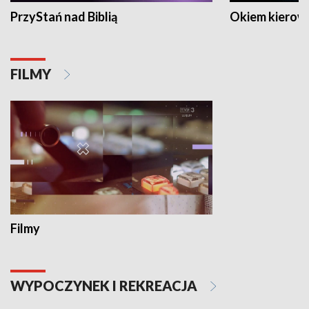
PrzyStań nad Biblią
Okiem kierow
FILMY
Filmy
WYPOCZYNEK I REKREACJA