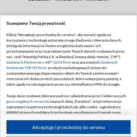
Szanujemy Twoją prywatność
Dołącz do nas:
Kliknij "Akceptuję i przechodzę do serwisu", aby wyrazić zgody na
korzystanie z technologii automatycznego śledzenia i zbierania danych,
TVP
dostęp do informacji na Twoim urządzeniu końcowym i ich
Abonament TVP
przechowywanie oraz na przetwarzanie Twoich danych osobowych przez
Regulamin TVP
nas, czyli Telewizję Polską S.A. w likwidacji (zwaną dalej również „TVP”),
Emisja w TVP
Polityka prywatności
Zaufanych Partnerów z IAB* (1201 firm)
oraz pozostałych
Zaufanych
Partnerów TVP (93 firm)
, w celach marketingowych (w tym do
Centrum informacji TVP
Moje zgody
zautomatyzowanego dopasowania reklam do Twoich zainteresowań i
mierzenia ich skuteczności) i pozostałych, które wskazujemy poniżej, a
Naziemna Telewizja Cyfrowa
Pomoc
także zgody na udostępnianie przez nas identyfikatora PPID do Google.
Sklep TVP
Biuro reklamy
Twoje dane osobowe zbierane podczas odwiedzania przez Ciebie naszych
Rada Programowa
Kontakt
poszczególnych serwisów
zwanych dalej „Portalem”, w tym informacje
zapisywane za pomocą technologii takich jak: pliki cookie, sygnalizatory
System NOS
WWW lub innych podobnych technologii umożliwiających świadczenie
dopasowanych i bezpiecznych usług, personalizację treści oraz reklam,
Informacje o nadawcy
Kanały
udostępnianie funkcji mediów społecznościowych oraz analizowanie
Akceptuję i przechodzę do serwisu
ruchu w Internecie.
Program dla prasy
©2026 Telewizja Polska S.A. w likwidacji