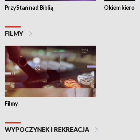
PrzyStań nad Biblią
Okiem kierow
FILMY
Filmy
WYPOCZYNEK I REKREACJA