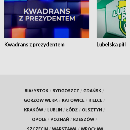
Kwadrans z prezydentem
Lubelska piłk
BIAŁYSTOK
/
BYDGOSZCZ
/
GDAŃSK
/
GORZÓW WLKP.
/
KATOWICE
/
KIELCE
/
KRAKÓW
/
LUBLIN
/
ŁÓDŹ
/
OLSZTYN
/
OPOLE
/
POZNAŃ
/
RZESZÓW
/
SZCZECIN
/
WARSZAWA
/
WROCŁAW