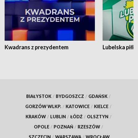
Kwadrans z prezydentem
Lubelska piłk
BIAŁYSTOK
/
BYDGOSZCZ
/
GDAŃSK
/
GORZÓW WLKP.
/
KATOWICE
/
KIELCE
/
KRAKÓW
/
LUBLIN
/
ŁÓDŹ
/
OLSZTYN
/
OPOLE
/
POZNAŃ
/
RZESZÓW
/
SZCZECIN
/
WARSZAWA
/
WROCŁAW