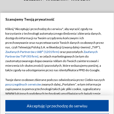
Szanujemy Twoją prywatność
Dołącz do nas:
Kliknij "Akceptuję i przechodzę do serwisu", aby wyrazić zgody na
korzystanie z technologii automatycznego śledzenia i zbierania danych,
TVP
dostęp do informacji na Twoim urządzeniu końcowym i ich
Abonament TVP
przechowywanie oraz na przetwarzanie Twoich danych osobowych przez
Regulamin TVP
nas, czyli Telewizję Polską S.A. w likwidacji (zwaną dalej również „TVP”),
Emisja w TVP
Polityka prywatności
Zaufanych Partnerów z IAB* (1201 firm)
oraz pozostałych
Zaufanych
Partnerów TVP (93 firm)
, w celach marketingowych (w tym do
Centrum informacji TVP
Moje zgody
zautomatyzowanego dopasowania reklam do Twoich zainteresowań i
mierzenia ich skuteczności) i pozostałych, które wskazujemy poniżej, a
Naziemna Telewizja Cyfrowa
Pomoc
także zgody na udostępnianie przez nas identyfikatora PPID do Google.
Sklep TVP
Biuro reklamy
Twoje dane osobowe zbierane podczas odwiedzania przez Ciebie naszych
Rada Programowa
Kontakt
poszczególnych serwisów
zwanych dalej „Portalem”, w tym informacje
zapisywane za pomocą technologii takich jak: pliki cookie, sygnalizatory
System NOS
WWW lub innych podobnych technologii umożliwiających świadczenie
dopasowanych i bezpiecznych usług, personalizację treści oraz reklam,
Informacje o nadawcy
Kanały
udostępnianie funkcji mediów społecznościowych oraz analizowanie
Akceptuję i przechodzę do serwisu
ruchu w Internecie.
Program dla prasy
©2026 Telewizja Polska S.A. w likwidacji