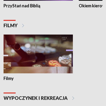
PrzyStań nad Biblią
Okiem kierow
FILMY
Filmy
WYPOCZYNEK I REKREACJA