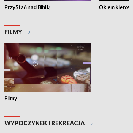
PrzyStań nad Biblią
Okiem kierow
FILMY
Filmy
WYPOCZYNEK I REKREACJA