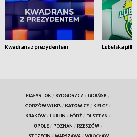
Kwadrans z prezydentem
Lubelska piłk
BIAŁYSTOK
/
BYDGOSZCZ
/
GDAŃSK
/
GORZÓW WLKP.
/
KATOWICE
/
KIELCE
/
KRAKÓW
/
LUBLIN
/
ŁÓDŹ
/
OLSZTYN
/
OPOLE
/
POZNAŃ
/
RZESZÓW
/
SZCZECIN
/
WARSZAWA
/
WROCŁAW