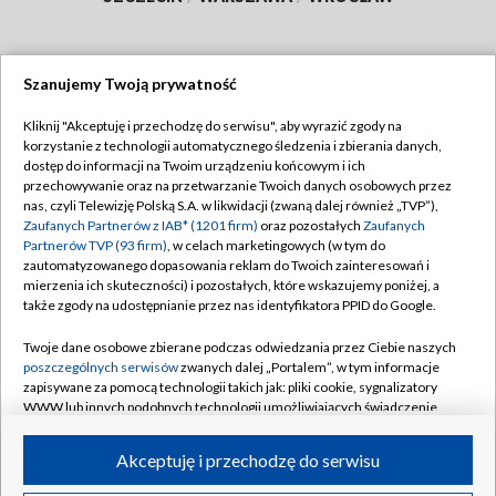
Szanujemy Twoją prywatność
Dołącz do nas:
Kliknij "Akceptuję i przechodzę do serwisu", aby wyrazić zgody na
korzystanie z technologii automatycznego śledzenia i zbierania danych,
TVP
dostęp do informacji na Twoim urządzeniu końcowym i ich
Abonament TVP
przechowywanie oraz na przetwarzanie Twoich danych osobowych przez
Regulamin TVP
nas, czyli Telewizję Polską S.A. w likwidacji (zwaną dalej również „TVP”),
Emisja w TVP
Polityka prywatności
Zaufanych Partnerów z IAB* (1201 firm)
oraz pozostałych
Zaufanych
Partnerów TVP (93 firm)
, w celach marketingowych (w tym do
Centrum informacji TVP
Moje zgody
zautomatyzowanego dopasowania reklam do Twoich zainteresowań i
mierzenia ich skuteczności) i pozostałych, które wskazujemy poniżej, a
Naziemna Telewizja Cyfrowa
Pomoc
także zgody na udostępnianie przez nas identyfikatora PPID do Google.
Sklep TVP
Biuro reklamy
Twoje dane osobowe zbierane podczas odwiedzania przez Ciebie naszych
Rada Programowa
Kontakt
poszczególnych serwisów
zwanych dalej „Portalem”, w tym informacje
zapisywane za pomocą technologii takich jak: pliki cookie, sygnalizatory
System NOS
WWW lub innych podobnych technologii umożliwiających świadczenie
dopasowanych i bezpiecznych usług, personalizację treści oraz reklam,
Informacje o nadawcy
Kanały
udostępnianie funkcji mediów społecznościowych oraz analizowanie
Akceptuję i przechodzę do serwisu
ruchu w Internecie.
Program dla prasy
©2026 Telewizja Polska S.A. w likwidacji