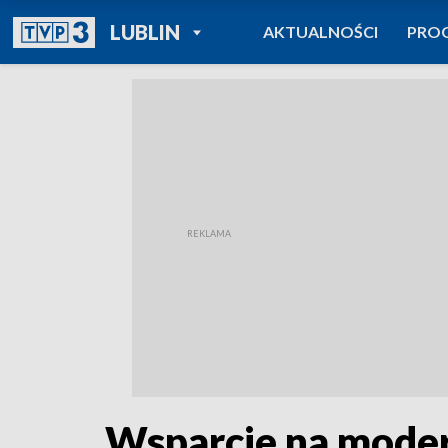
POWRÓT DO
LUBLIN
AKTUALNOŚCI
PRO
TVP REGIONY
Wsparcie na moder