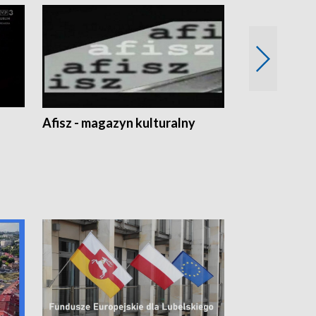
Afisz - magazyn kulturalny
Zobacz, co s