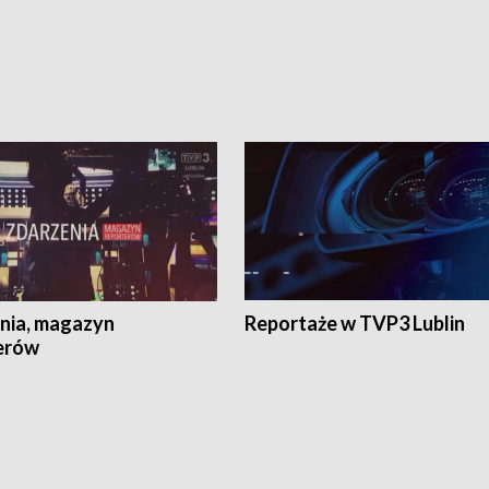
nia, magazyn
Reportaże w TVP3 Lublin
erów