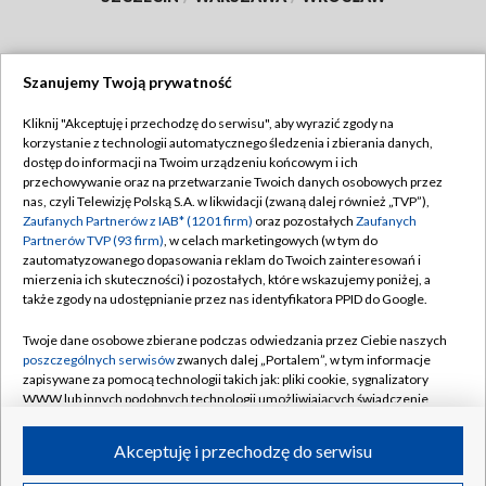
Szanujemy Twoją prywatność
Dołącz do nas:
Kliknij "Akceptuję i przechodzę do serwisu", aby wyrazić zgody na
korzystanie z technologii automatycznego śledzenia i zbierania danych,
TVP
dostęp do informacji na Twoim urządzeniu końcowym i ich
Abonament TVP
przechowywanie oraz na przetwarzanie Twoich danych osobowych przez
Regulamin TVP
nas, czyli Telewizję Polską S.A. w likwidacji (zwaną dalej również „TVP”),
Emisja w TVP
Polityka prywatności
Zaufanych Partnerów z IAB* (1201 firm)
oraz pozostałych
Zaufanych
Partnerów TVP (93 firm)
, w celach marketingowych (w tym do
Centrum informacji TVP
Moje zgody
zautomatyzowanego dopasowania reklam do Twoich zainteresowań i
mierzenia ich skuteczności) i pozostałych, które wskazujemy poniżej, a
Naziemna Telewizja Cyfrowa
Pomoc
także zgody na udostępnianie przez nas identyfikatora PPID do Google.
Sklep TVP
Biuro reklamy
Twoje dane osobowe zbierane podczas odwiedzania przez Ciebie naszych
Rada Programowa
Kontakt
poszczególnych serwisów
zwanych dalej „Portalem”, w tym informacje
zapisywane za pomocą technologii takich jak: pliki cookie, sygnalizatory
System NOS
WWW lub innych podobnych technologii umożliwiających świadczenie
dopasowanych i bezpiecznych usług, personalizację treści oraz reklam,
Informacje o nadawcy
Kanały
udostępnianie funkcji mediów społecznościowych oraz analizowanie
Akceptuję i przechodzę do serwisu
ruchu w Internecie.
Program dla prasy
©2026 Telewizja Polska S.A. w likwidacji