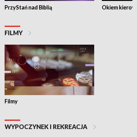
PrzyStań nad Biblią
Okiem kierow
FILMY
Filmy
WYPOCZYNEK I REKREACJA