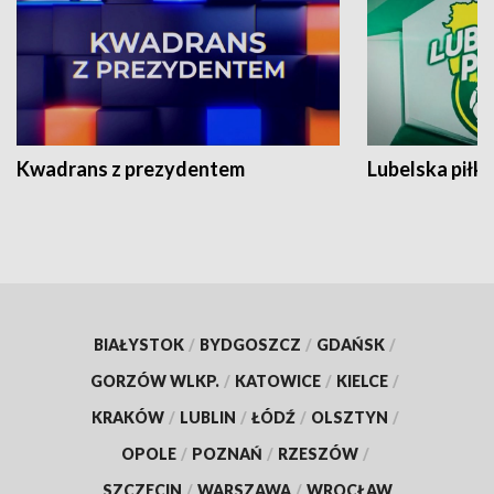
Kwadrans z prezydentem
Lubelska piłk
BIAŁYSTOK
/
BYDGOSZCZ
/
GDAŃSK
/
GORZÓW WLKP.
/
KATOWICE
/
KIELCE
/
KRAKÓW
/
LUBLIN
/
ŁÓDŹ
/
OLSZTYN
/
OPOLE
/
POZNAŃ
/
RZESZÓW
/
SZCZECIN
/
WARSZAWA
/
WROCŁAW