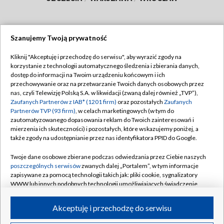
Szanujemy Twoją prywatność
Dołącz do nas:
Kliknij "Akceptuję i przechodzę do serwisu", aby wyrazić zgody na
korzystanie z technologii automatycznego śledzenia i zbierania danych,
TVP
dostęp do informacji na Twoim urządzeniu końcowym i ich
Abonament TVP
przechowywanie oraz na przetwarzanie Twoich danych osobowych przez
Regulamin TVP
nas, czyli Telewizję Polską S.A. w likwidacji (zwaną dalej również „TVP”),
Emisja w TVP
Polityka prywatności
Zaufanych Partnerów z IAB* (1201 firm)
oraz pozostałych
Zaufanych
Partnerów TVP (93 firm)
, w celach marketingowych (w tym do
Centrum informacji TVP
Moje zgody
zautomatyzowanego dopasowania reklam do Twoich zainteresowań i
mierzenia ich skuteczności) i pozostałych, które wskazujemy poniżej, a
Naziemna Telewizja Cyfrowa
Pomoc
także zgody na udostępnianie przez nas identyfikatora PPID do Google.
Sklep TVP
Biuro reklamy
Twoje dane osobowe zbierane podczas odwiedzania przez Ciebie naszych
Rada Programowa
Kontakt
poszczególnych serwisów
zwanych dalej „Portalem”, w tym informacje
zapisywane za pomocą technologii takich jak: pliki cookie, sygnalizatory
System NOS
WWW lub innych podobnych technologii umożliwiających świadczenie
dopasowanych i bezpiecznych usług, personalizację treści oraz reklam,
Informacje o nadawcy
Kanały
udostępnianie funkcji mediów społecznościowych oraz analizowanie
Akceptuję i przechodzę do serwisu
ruchu w Internecie.
Program dla prasy
©2026 Telewizja Polska S.A. w likwidacji