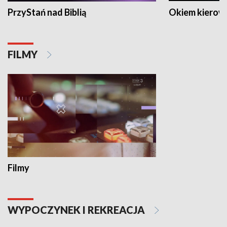
PrzyStań nad Biblią
Okiem kierow
FILMY
Filmy
WYPOCZYNEK I REKREACJA