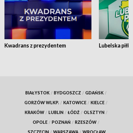
Kwadrans z prezydentem
Lubelska piłk
BIAŁYSTOK
/
BYDGOSZCZ
/
GDAŃSK
/
GORZÓW WLKP.
/
KATOWICE
/
KIELCE
/
KRAKÓW
/
LUBLIN
/
ŁÓDŹ
/
OLSZTYN
/
OPOLE
/
POZNAŃ
/
RZESZÓW
/
SZCZECIN
/
WARSZAWA
/
WROCŁAW