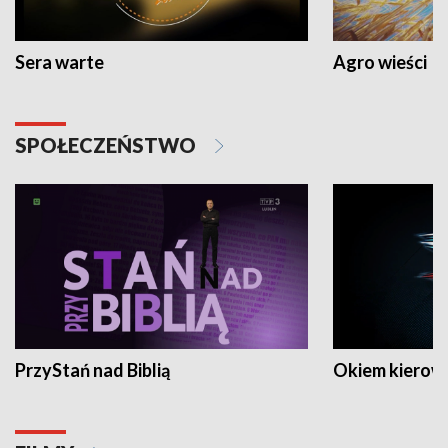
Sera warte
Agro wieści
SPOŁECZEŃSTWO
PrzyStań nad Biblią
Okiem kierow