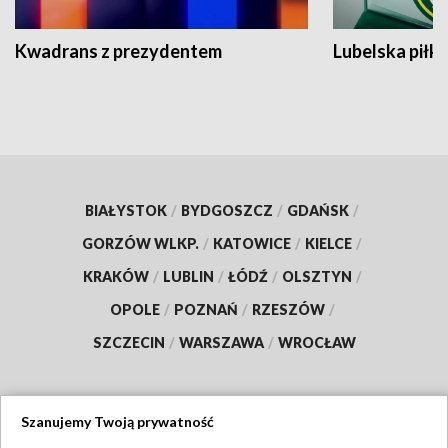
Kwadrans z prezydentem
Lubelska piłk
BIAŁYSTOK
/
BYDGOSZCZ
/
GDAŃSK
/
GORZÓW WLKP.
/
KATOWICE
/
KIELCE
/
KRAKÓW
/
LUBLIN
/
ŁÓDŹ
/
OLSZTYN
/
OPOLE
/
POZNAŃ
/
RZESZÓW
/
SZCZECIN
/
WARSZAWA
/
WROCŁAW
Szanujemy Twoją prywatność
Dołącz do nas: