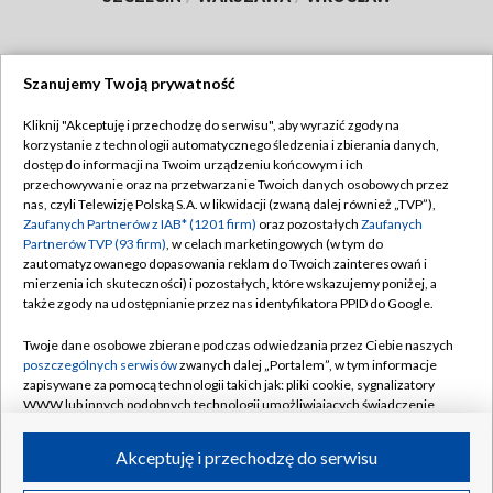
Szanujemy Twoją prywatność
Dołącz do nas:
Kliknij "Akceptuję i przechodzę do serwisu", aby wyrazić zgody na
korzystanie z technologii automatycznego śledzenia i zbierania danych,
TVP
dostęp do informacji na Twoim urządzeniu końcowym i ich
Abonament TVP
przechowywanie oraz na przetwarzanie Twoich danych osobowych przez
Regulamin TVP
nas, czyli Telewizję Polską S.A. w likwidacji (zwaną dalej również „TVP”),
Emisja w TVP
Polityka prywatności
Zaufanych Partnerów z IAB* (1201 firm)
oraz pozostałych
Zaufanych
Partnerów TVP (93 firm)
, w celach marketingowych (w tym do
Centrum informacji TVP
Moje zgody
zautomatyzowanego dopasowania reklam do Twoich zainteresowań i
mierzenia ich skuteczności) i pozostałych, które wskazujemy poniżej, a
Naziemna Telewizja Cyfrowa
Pomoc
także zgody na udostępnianie przez nas identyfikatora PPID do Google.
Sklep TVP
Biuro reklamy
Twoje dane osobowe zbierane podczas odwiedzania przez Ciebie naszych
Rada Programowa
Kontakt
poszczególnych serwisów
zwanych dalej „Portalem”, w tym informacje
zapisywane za pomocą technologii takich jak: pliki cookie, sygnalizatory
System NOS
WWW lub innych podobnych technologii umożliwiających świadczenie
dopasowanych i bezpiecznych usług, personalizację treści oraz reklam,
Informacje o nadawcy
Kanały
udostępnianie funkcji mediów społecznościowych oraz analizowanie
Akceptuję i przechodzę do serwisu
ruchu w Internecie.
Program dla prasy
©2026 Telewizja Polska S.A. w likwidacji