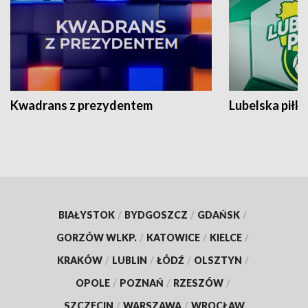
Kwadrans z prezydentem
Lubelska piłk
BIAŁYSTOK
/
BYDGOSZCZ
/
GDAŃSK
/
GORZÓW WLKP.
/
KATOWICE
/
KIELCE
/
KRAKÓW
/
LUBLIN
/
ŁÓDŹ
/
OLSZTYN
/
OPOLE
/
POZNAŃ
/
RZESZÓW
/
SZCZECIN
/
WARSZAWA
/
WROCŁAW