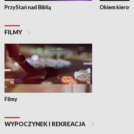
PrzyStań nad Biblią
Okiem kierow
FILMY
Filmy
WYPOCZYNEK I REKREACJA