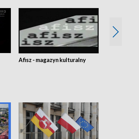
Afisz - magazyn kulturalny
Zobacz, co s