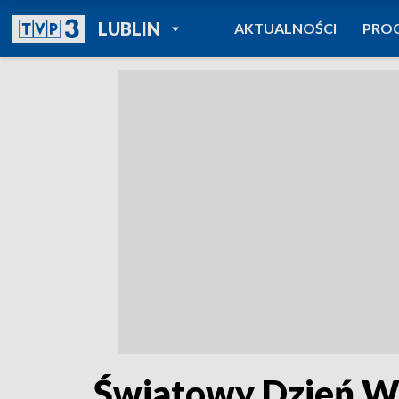
POWRÓT DO
LUBLIN
AKTUALNOŚCI
PRO
TVP REGIONY
Światowy Dzień W