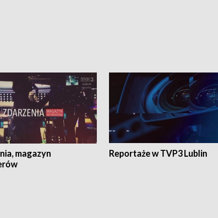
nia, magazyn
Reportaże w TVP3 Lublin
erów