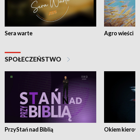
Sera warte
Agro wieści
SPOŁECZEŃSTWO
PrzyStań nad Biblią
Okiem kierow