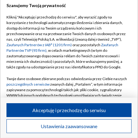
Szanujemy Twoją prywatność
Dołącz do nas:
Kliknij "Akceptuję i przechodzę do serwisu", aby wyrazić zgody na
korzystanie z technologii automatycznego śledzenia i zbierania danych,
TVP
dostęp do informacji na Twoim urządzeniu końcowym i ich
Abonament TVP
przechowywanie oraz na przetwarzanie Twoich danych osobowych przez
Regulamin TVP
nas, czyli Telewizję Polską S.A. w likwidacji (zwaną dalej również „TVP”),
Emisja w TVP
Polityka prywatności
Zaufanych Partnerów z IAB* (1201 firm)
oraz pozostałych
Zaufanych
Partnerów TVP (93 firm)
, w celach marketingowych (w tym do
Centrum informacji TVP
Moje zgody
zautomatyzowanego dopasowania reklam do Twoich zainteresowań i
mierzenia ich skuteczności) i pozostałych, które wskazujemy poniżej, a
Naziemna Telewizja Cyfrowa
Pomoc
także zgody na udostępnianie przez nas identyfikatora PPID do Google.
Sklep TVP
Biuro reklamy
Twoje dane osobowe zbierane podczas odwiedzania przez Ciebie naszych
Rada Programowa
Kontakt
poszczególnych serwisów
zwanych dalej „Portalem”, w tym informacje
zapisywane za pomocą technologii takich jak: pliki cookie, sygnalizatory
System NOS
WWW lub innych podobnych technologii umożliwiających świadczenie
dopasowanych i bezpiecznych usług, personalizację treści oraz reklam,
Informacje o nadawcy
Kanały
udostępnianie funkcji mediów społecznościowych oraz analizowanie
Akceptuję i przechodzę do serwisu
ruchu w Internecie.
Program dla prasy
©2026 Telewizja Polska S.A. w likwidacji
Biuro Reklamy
Twoje dane osobowe zbierane podczas odwiedzania przez Ciebie
Ustawienia zaawansowane
poszczególnych serwisów
na Portalu, takie jak adresy IP, identyfikatory
Ogłoszenie przetargowe
Twoich urządzeń końcowych i identyfikatory plików cookie, informacje o