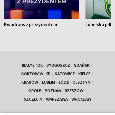
Kwadrans z prezydentem
Lubelska piłk
BIAŁYSTOK
/
BYDGOSZCZ
/
GDAŃSK
/
GORZÓW WLKP.
/
KATOWICE
/
KIELCE
/
KRAKÓW
/
LUBLIN
/
ŁÓDŹ
/
OLSZTYN
/
OPOLE
/
POZNAŃ
/
RZESZÓW
/
SZCZECIN
/
WARSZAWA
/
WROCŁAW