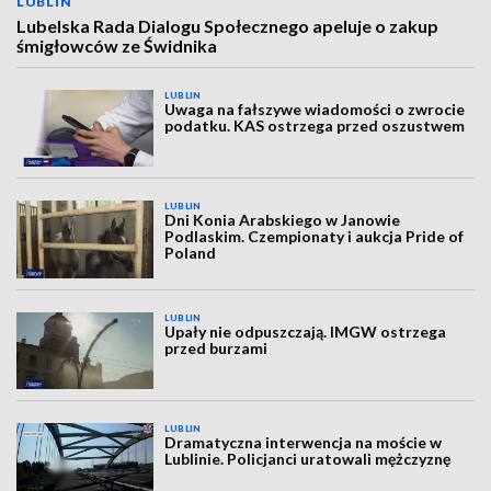
LUBLIN
Lubelska Rada Dialogu Społecznego apeluje o zakup
śmigłowców ze Świdnika
LUBLIN
Uwaga na fałszywe wiadomości o zwrocie
podatku. KAS ostrzega przed oszustwem
LUBLIN
Dni Konia Arabskiego w Janowie
Podlaskim. Czempionaty i aukcja Pride of
Poland
LUBLIN
Upały nie odpuszczają. IMGW ostrzega
przed burzami
LUBLIN
Dramatyczna interwencja na moście w
Lublinie. Policjanci uratowali mężczyznę