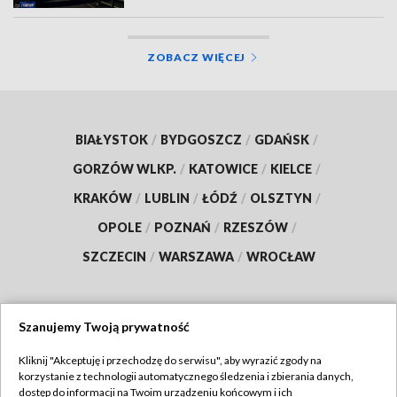
ZOBACZ WIĘCEJ
BIAŁYSTOK
/
BYDGOSZCZ
/
GDAŃSK
/
GORZÓW WLKP.
/
KATOWICE
/
KIELCE
/
KRAKÓW
/
LUBLIN
/
ŁÓDŹ
/
OLSZTYN
/
OPOLE
/
POZNAŃ
/
RZESZÓW
/
SZCZECIN
/
WARSZAWA
/
WROCŁAW
Szanujemy Twoją prywatność
Dołącz do nas:
Kliknij "Akceptuję i przechodzę do serwisu", aby wyrazić zgody na
korzystanie z technologii automatycznego śledzenia i zbierania danych,
TVP
dostęp do informacji na Twoim urządzeniu końcowym i ich