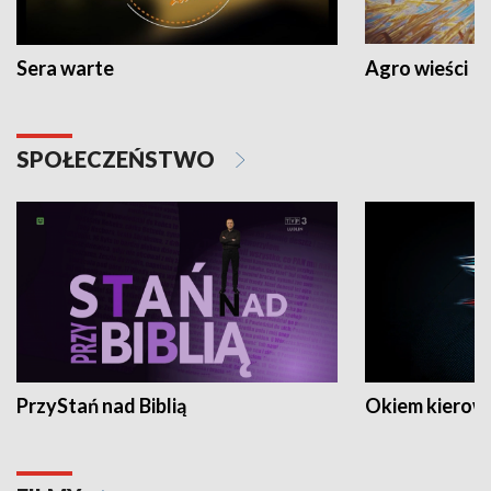
Sera warte
Agro wieści
SPOŁECZEŃSTWO
PrzyStań nad Biblią
Okiem kierow