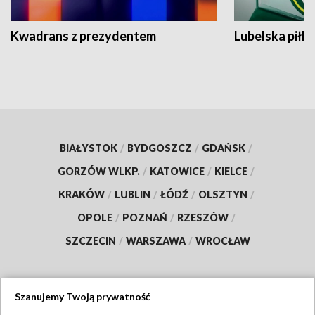
Kwadrans z prezydentem
Lubelska piłk
BIAŁYSTOK
/
BYDGOSZCZ
/
GDAŃSK
/
GORZÓW WLKP.
/
KATOWICE
/
KIELCE
/
KRAKÓW
/
LUBLIN
/
ŁÓDŹ
/
OLSZTYN
/
OPOLE
/
POZNAŃ
/
RZESZÓW
/
SZCZECIN
/
WARSZAWA
/
WROCŁAW
Szanujemy Twoją prywatność
Dołącz do nas: