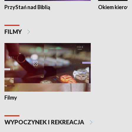
PrzyStań nad Biblią
Okiem kierow
FILMY
Filmy
WYPOCZYNEK I REKREACJA