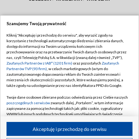
Szanujemy Twoją prywatność
Dołącz do nas:
Kliknij "Akceptuję i przechodzę do serwisu", aby wyrazić zgody na
korzystanie z technologii automatycznego śledzenia i zbierania danych,
TVP
dostęp do informacji na Twoim urządzeniu końcowym i ich
Abonament TVP
przechowywanie oraz na przetwarzanie Twoich danych osobowych przez
Regulamin TVP
nas, czyli Telewizję Polską S.A. w likwidacji (zwaną dalej również „TVP”),
Emisja w TVP
Polityka prywatności
Zaufanych Partnerów z IAB* (1201 firm)
oraz pozostałych
Zaufanych
Partnerów TVP (93 firm)
, w celach marketingowych (w tym do
Centrum informacji TVP
Moje zgody
zautomatyzowanego dopasowania reklam do Twoich zainteresowań i
mierzenia ich skuteczności) i pozostałych, które wskazujemy poniżej, a
Naziemna Telewizja Cyfrowa
Pomoc
także zgody na udostępnianie przez nas identyfikatora PPID do Google.
Sklep TVP
Biuro reklamy
Twoje dane osobowe zbierane podczas odwiedzania przez Ciebie naszych
Rada Programowa
Kontakt
poszczególnych serwisów
zwanych dalej „Portalem”, w tym informacje
zapisywane za pomocą technologii takich jak: pliki cookie, sygnalizatory
System NOS
WWW lub innych podobnych technologii umożliwiających świadczenie
dopasowanych i bezpiecznych usług, personalizację treści oraz reklam,
Informacje o nadawcy
Kanały
udostępnianie funkcji mediów społecznościowych oraz analizowanie
Akceptuję i przechodzę do serwisu
ruchu w Internecie.
Program dla prasy
©2026 Telewizja Polska S.A. w likwidacji