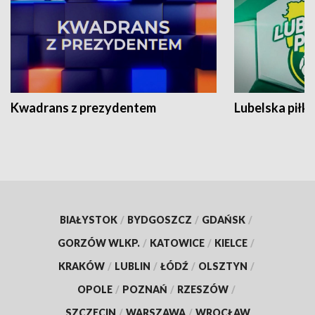
Kwadrans z prezydentem
Lubelska piłk
BIAŁYSTOK
/
BYDGOSZCZ
/
GDAŃSK
/
GORZÓW WLKP.
/
KATOWICE
/
KIELCE
/
KRAKÓW
/
LUBLIN
/
ŁÓDŹ
/
OLSZTYN
/
OPOLE
/
POZNAŃ
/
RZESZÓW
/
SZCZECIN
/
WARSZAWA
/
WROCŁAW