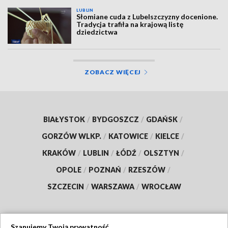
LUBLIN
Słomiane cuda z Lubelszczyzny docenione.
Tradycja trafiła na krajową listę
dziedzictwa
ZOBACZ WIĘCEJ
BIAŁYSTOK
/
BYDGOSZCZ
/
GDAŃSK
/
GORZÓW WLKP.
/
KATOWICE
/
KIELCE
/
KRAKÓW
/
LUBLIN
/
ŁÓDŹ
/
OLSZTYN
/
OPOLE
/
POZNAŃ
/
RZESZÓW
/
SZCZECIN
/
WARSZAWA
/
WROCŁAW
Szanujemy Twoją prywatność