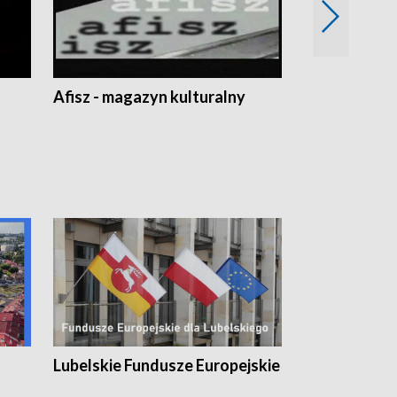
Afisz - magazyn kulturalny
Zobacz, co s
Lubelskie Fundusze Europejskie