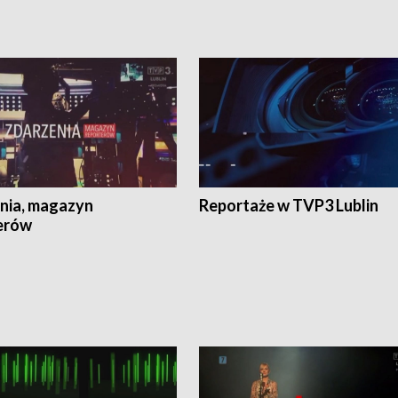
nia, magazyn
Reportaże w TVP3 Lublin
erów