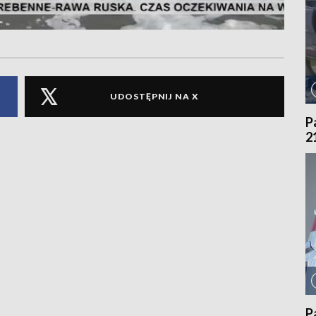
UDOSTĘPNIJ NA X
P
2
P