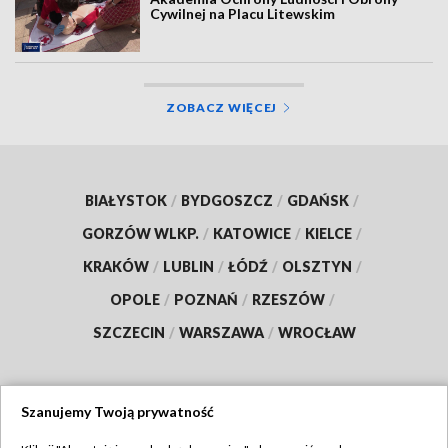
Cywilnej na Placu Litewskim
ZOBACZ WIĘCEJ
BIAŁYSTOK
/
BYDGOSZCZ
/
GDAŃSK
/
GORZÓW WLKP.
/
KATOWICE
/
KIELCE
/
KRAKÓW
/
LUBLIN
/
ŁÓDŹ
/
OLSZTYN
/
OPOLE
/
POZNAŃ
/
RZESZÓW
/
SZCZECIN
/
WARSZAWA
/
WROCŁAW
Szanujemy Twoją prywatność
Dołącz do nas: