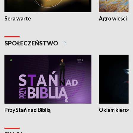
Sera warte
Agro wieści
SPOŁECZEŃSTWO
PrzyStań nad Biblią
Okiem kierow