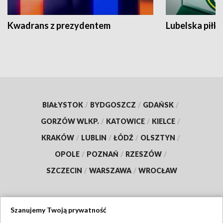
Kwadrans z prezydentem
Lubelska piłk
BIAŁYSTOK
/
BYDGOSZCZ
/
GDAŃSK
/
GORZÓW WLKP.
/
KATOWICE
/
KIELCE
/
KRAKÓW
/
LUBLIN
/
ŁÓDŹ
/
OLSZTYN
/
OPOLE
/
POZNAŃ
/
RZESZÓW
/
SZCZECIN
/
WARSZAWA
/
WROCŁAW
Szanujemy Twoją prywatność
Dołącz do nas: