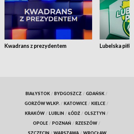
Kwadrans z prezydentem
Lubelska piłk
BIAŁYSTOK
/
BYDGOSZCZ
/
GDAŃSK
/
GORZÓW WLKP.
/
KATOWICE
/
KIELCE
/
KRAKÓW
/
LUBLIN
/
ŁÓDŹ
/
OLSZTYN
/
OPOLE
/
POZNAŃ
/
RZESZÓW
/
SZCZECIN
/
WARSZAWA
/
WROCŁAW