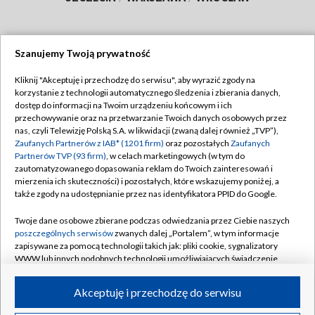
Szanujemy Twoją prywatność
Dołącz do nas:
Kliknij "Akceptuję i przechodzę do serwisu", aby wyrazić zgody na
korzystanie z technologii automatycznego śledzenia i zbierania danych,
TVP
dostęp do informacji na Twoim urządzeniu końcowym i ich
Abonament TVP
przechowywanie oraz na przetwarzanie Twoich danych osobowych przez
Regulamin TVP
nas, czyli Telewizję Polską S.A. w likwidacji (zwaną dalej również „TVP”),
Emisja w TVP
Polityka prywatności
Zaufanych Partnerów z IAB* (1201 firm)
oraz pozostałych
Zaufanych
Partnerów TVP (93 firm)
, w celach marketingowych (w tym do
Centrum informacji TVP
Moje zgody
zautomatyzowanego dopasowania reklam do Twoich zainteresowań i
mierzenia ich skuteczności) i pozostałych, które wskazujemy poniżej, a
Naziemna Telewizja Cyfrowa
Pomoc
także zgody na udostępnianie przez nas identyfikatora PPID do Google.
Sklep TVP
Biuro reklamy
Twoje dane osobowe zbierane podczas odwiedzania przez Ciebie naszych
Rada Programowa
Kontakt
poszczególnych serwisów
zwanych dalej „Portalem”, w tym informacje
zapisywane za pomocą technologii takich jak: pliki cookie, sygnalizatory
System NOS
WWW lub innych podobnych technologii umożliwiających świadczenie
dopasowanych i bezpiecznych usług, personalizację treści oraz reklam,
Informacje o nadawcy
Kanały
udostępnianie funkcji mediów społecznościowych oraz analizowanie
Akceptuję i przechodzę do serwisu
ruchu w Internecie.
Program dla prasy
©2026 Telewizja Polska S.A. w likwidacji