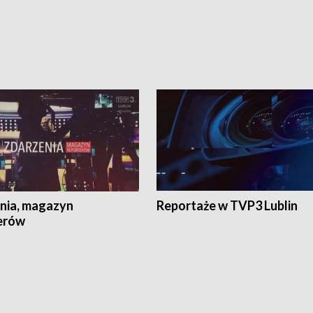
nia, magazyn
Reportaże w TVP3 Lublin
erów