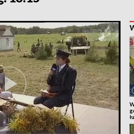
W
g
ł