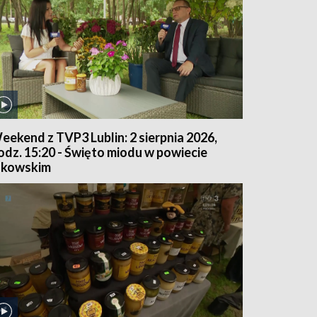
eekend z TVP3 Lublin: 2 sierpnia 2026,
odz. 15:20 - Święto miodu w powiecie
ukowskim