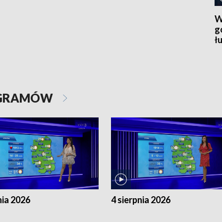
W
g
ł
OGRAMÓW
nia 2026
4 sierpnia 2026