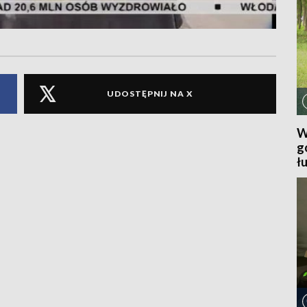
UDOSTĘPNIJ NA X
W
g
ł