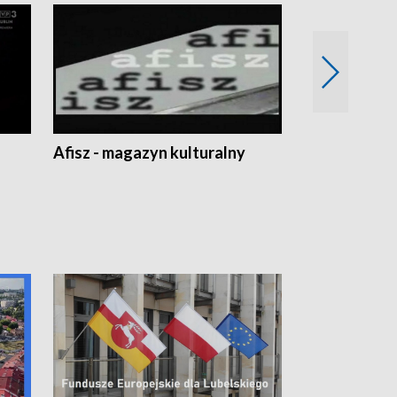
Afisz - magazyn kulturalny
Zobacz, co s