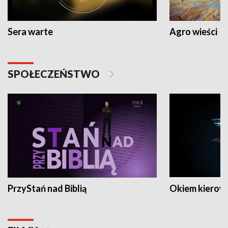
Sera warte
Agro wieści
SPOŁECZEŃSTWO
PrzyStań nad Biblią
Okiem kierow