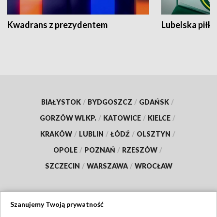
Kwadrans z prezydentem
Lubelska piłk
BIAŁYSTOK
/
BYDGOSZCZ
/
GDAŃSK
/
GORZÓW WLKP.
/
KATOWICE
/
KIELCE
/
KRAKÓW
/
LUBLIN
/
ŁÓDŹ
/
OLSZTYN
/
OPOLE
/
POZNAŃ
/
RZESZÓW
/
SZCZECIN
/
WARSZAWA
/
WROCŁAW
Szanujemy Twoją prywatność
Dołącz do nas: